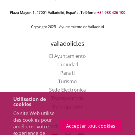
Plaza Mayor, 1. 47001 Valladolid, España. Teléfono:
+34 983 426 100
Copyright 2025 - Ayuntamiento de Valladolid
valladolid.es
El Ayuntamiento
Tu ciudad
Para ti
Este
Turismo
enlace
Enlace
Sede Electrónica
se
a
Transparencia
Utilisation de
cookies
abrirá
una
Participación
Ce site Web utilise
en
aplicación
des cookies pour
una
externa.
Accepter tout cookies
Otras webs del ayuntamiento
améliorer votre
ventana
expérience de