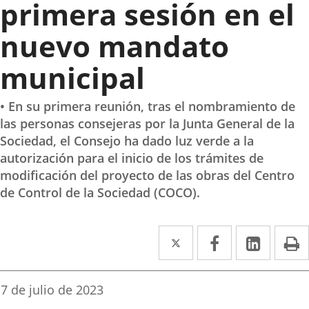
primera sesión en el
nuevo mandato
municipal
• En su primera reunión, tras el nombramiento de
las personas consejeras por la Junta General de la
Sociedad, el Consejo ha dado luz verde a la
autorización para el inicio de los trámites de
modificación del proyecto de las obras del Centro
de Control de la Sociedad (COCO).
Twitter
Enlace
Facebook
Enlace
Linke
Enlace
I
a
a
a
una
una
una
Fecha
7 de julio de 2023
de
aplicación
aplicación
aplica