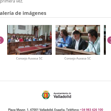
primera vez.
alería de imágenes
anterior
Consejo Auvasa SC
Consejo Auvasa SC
úmero
e
apositivas:
Plaza Mayor, 1. 47001 Valladolid, España. Teléfono:
+34 983 426 100