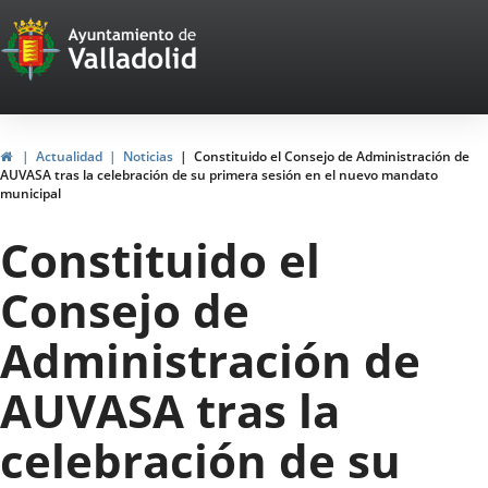
Portal
Saltar al contenido
Web
del
Ayuntamiento
Inicio
Actualidad
Noticias
Constituido el Consejo de Administración de
AUVASA tras la celebración de su primera sesión en el nuevo mandato
de
municipal
Valladolid
Constituido el
Consejo de
Administración de
AUVASA tras la
celebración de su