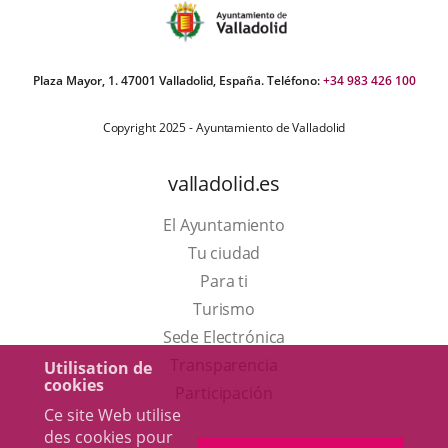
Plaza Mayor, 1. 47001 Valladolid, España. Teléfono:
+34 983 426 100
Copyright 2025 - Ayuntamiento de Valladolid
valladolid.es
El Ayuntamiento
Tu ciudad
Para ti
Este
Turismo
enlace
Enlace
Sede Electrónica
se
a
Transparencia
Utilisation de
cookies
abrirá
una
Participación
Ce site Web utilise
en
aplicación
des cookies pour