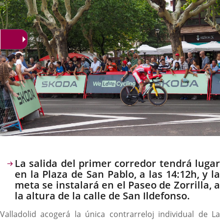
Descripción
La salida del primer corredor tendrá lugar
en la Plaza de San Pablo, a las 14:12h, y la
meta se instalará en el Paseo de Zorrilla, a
la altura de la calle de San Ildefonso.
Valladolid acogerá la única contrarreloj individual de La