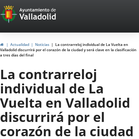
Portal
Saltar al contenido
Web
del
Ayuntamiento
Inicio
Actualidad
Noticias
La contrarreloj individual de La Vuelta en
Valladolid discurrirá por el corazón de la ciudad y será clave en la clasificación
de
a tres días del final
Valladolid
La contrarreloj
individual de La
Vuelta en Valladolid
discurrirá por el
corazón de la ciudad