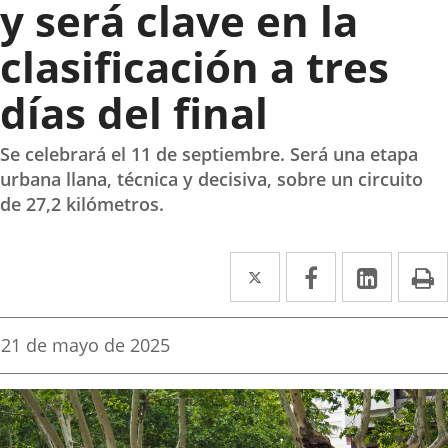
y será clave en la
clasificación a tres
días del final
Se celebrará el 11 de septiembre. Será una etapa
urbana llana, técnica y decisiva, sobre un circuito
de 27,2 kilómetros.
Twitter
Enlace
Facebook
Enlace
Linke
Enlace
I
a
a
a
una
una
una
Fecha
21 de mayo de 2025
de
aplicación
aplicación
aplica
la
noticia
externa.
externa.
extern