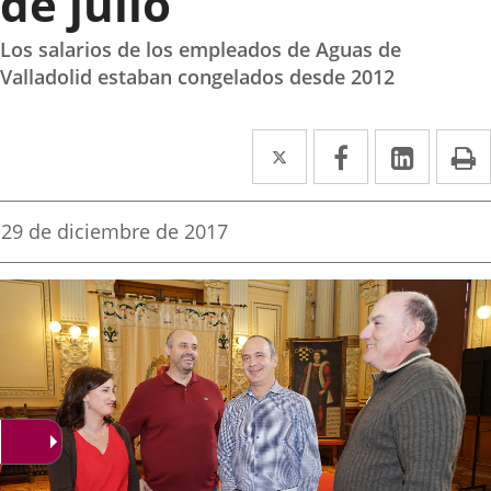
de julio
Los salarios de los empleados de Aguas de
Valladolid estaban congelados desde 2012
Twitter
Enlace
Facebook
Enlace
Linke
Enlace
I
a
a
a
una
una
una
Fecha
29 de diciembre de 2017
de
aplicación
aplicación
aplica
la
noticia
externa.
externa.
extern