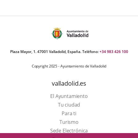
úmero
e
apositivas:
Plaza Mayor, 1. 47001 Valladolid, España. Teléfono:
+34 983 426 100
Copyright 2025 - Ayuntamiento de Valladolid
valladolid.es
El Ayuntamiento
Tu ciudad
Para ti
Este
Turismo
enlace
Enlace
Sede Electrónica