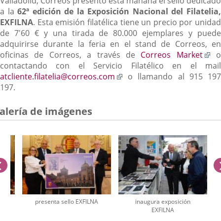
Valladolid, Correos presentó esta mañana el sello dedicado
a la
62ª edición de la Exposición Nacional del Filatelia
EXFILNA
. Esta emisión filatélica tiene un precio por unidad
de 7'60 € y una tirada de 80.000 ejemplares y puede
adquirirse durante la feria en el stand de Correos, en
En
oficinas de Correos, a través de
Correos Market
o
a
contactando con el Servicio Filatélico en el mail
Enlace
un
atcliente.filatelia@correos.com
o llamando al 915 197
a
ap
197.
una
ex
aplicación
alería de imágenes
externa.
anterior
A
presenta sello EXFILNA
inaugura exposición
EXFILNA