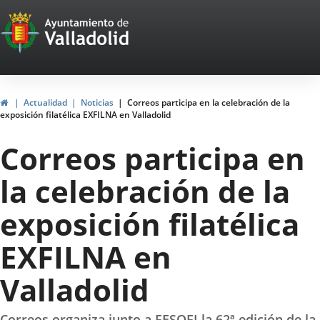
Portal
Saltar al contenido
Web
del
Ayuntamiento
Inicio
Actualidad
Noticias
Correos participa en la celebración de la
exposición filatélica EXFILNA en Valladolid
de
Correos participa en
Valladolid
la celebración de la
exposición filatélica
EXFILNA en
Valladolid
Correos organiza junto a FESOFI la 62ª edición de la