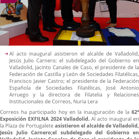
Descripción
Al acto inaugural asistieron el alcalde de Valladolid,
Jesús Julio Carnero; el subdelegado del Gobierno en
Valladolid, Jacinto Canales de Caso, el presidente de la
Federación de Castilla y León de Sociedades Filatélicas,
Francisco Javier Castro; el presidente de la Federación
Española de Sociedades Filatélicas, José Antonio
Arruego y la directora de Filatelia y Relaciones
Institucionales de Correos, Nuria Lera
Correos ha participado hoy en la inauguración de la
62ª
Exposición EXFILNA 2024 Valladolid.
Al acto inaugural e
la Plaza de Portugalete
asistieron el alcalde de Valladolid,
Jesús Julio Carnero;
el subdelegado del Gobierno en