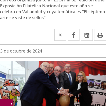
Exposición Filatélica Nacional que este año se
celebra en Valladolid y cuya temática es “El séptimo
arte se viste de sellos”
Twitter
Enlace
Facebook
Enlace
Linke
Enlace
I
a
a
a
una
una
una
Fecha
3 de octubre de 2024
de
aplicación
aplicación
aplica
la
noticia
externa.
externa.
extern