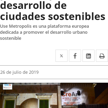
desarrollo de
ciudades sostenibles
Use Metropolis es una plataforma europea
dedicada a promover el desarrollo urbano
sostenible
Twitter
Enlace
Facebook
Enlace
Linke
Enlace
I
a
a
a
una
una
una
Fecha
26 de julio de 2019
de
aplicación
aplicación
aplica
la
noticia
externa.
externa.
extern