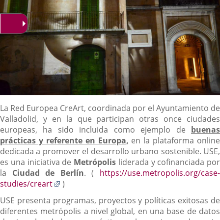
Descripción
La Red Europea CreArt, coordinada por el Ayuntamiento de
Valladolid, y en la que participan otras once ciudades
europeas, ha sido incluida como ejemplo de
buenas
prácticas y referente en Europa
,
en la plataforma online
dedicada a promover el desarrollo urbano sostenible. USE,
es una iniciativa de
Metrópolis
liderada y cofinanciada por
la
Ciudad de Berlín
. (
https://use.metropolis.org/case
Enlace
studies/creart
)
a
USE presenta programas, proyectos y políticas exitosas de
una
diferentes metrópolis a nivel global, en una base de datos
aplicación