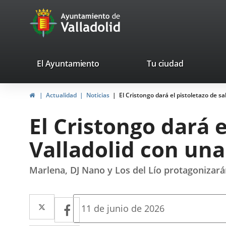
Portal
Saltar al contenido
avaTop
Web
del
Ayuntamiento
valladolid.es
El Ayuntamiento
Tu ciudad
de
Inicio
Actualidad
Noticias
El Cristongo dará el pistoletazo de sa
Valladolid
El Cristongo dará e
Valladolid con una
Marlena, DJ Nano y Los del Lío protagonizarán
Twitter
Enlace
Facebook
Enlace
Fecha
11 de junio de 2026
de
a
a