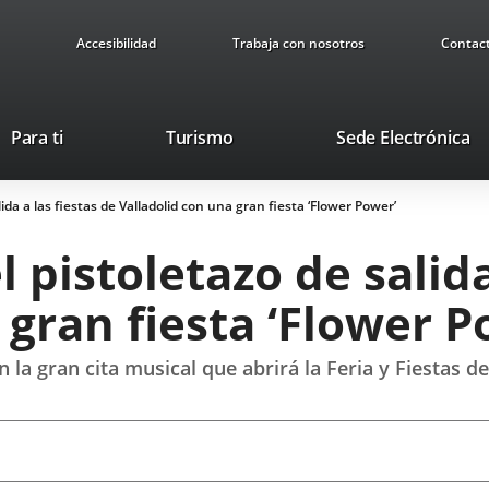
Accesibilidad
Trabaja con nosotros
Contac
Este
En
Para ti
Turismo
Sede Electrónica
enlace
a
se
u
lida a las fiestas de Valladolid con una gran fiesta ‘Flower Power’
abrirá
ap
en
ex
l pistoletazo de salida
una
ventana
 gran fiesta ‘Flower P
nueva.
 la gran cita musical que abrirá la Feria y Fiestas d