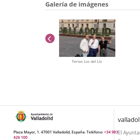
Galería de imágenes
anterior
Ferias Los del Lío
Número
de
diapositivas:
1
valladol
El Ayunt
Plaza Mayor, 1. 47001 Valladolid, España. Teléfono:
+34 983
426 100