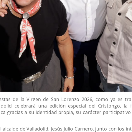
estas de la Virgen de San Lorenzo 2026, como ya es tradi
dolid celebrará una edición especial del Cristongo, la 
 gracias a su identidad propia, su carácter participativo
 alcalde de Valladolid, Jesús Julio Carnero, junto con los in