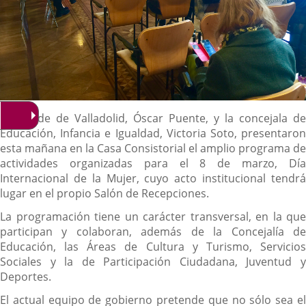
Descripción
El alcalde de Valladolid, Óscar Puente, y la concejala de
Educación, Infancia e Igualdad, Victoria Soto, presentaron
esta mañana en la Casa Consistorial el amplio programa de
actividades organizadas para el 8 de marzo, Día
Internacional de la Mujer, cuyo acto institucional tendrá
lugar en el propio Salón de Recepciones.
La programación tiene un carácter transversal, en la que
participan y colaboran, además de la Concejalía de
Educación, las Áreas de Cultura y Turismo, Servicios
Sociales y la de Participación Ciudadana, Juventud y
Deportes.
El actual equipo de gobierno pretende que no sólo sea el