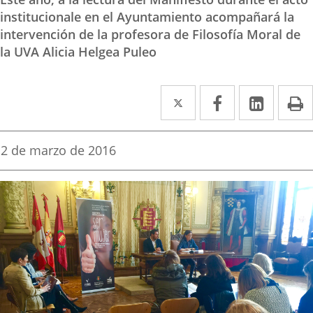
institucionale en el Ayuntamiento acompañará la
intervención de la profesora de Filosofía Moral de
la UVA Alicia Helgea Puleo
Twitter
Enlace
Facebook
Enlace
Linke
Enlace
I
a
a
a
una
una
una
Fecha
2 de marzo de 2016
de
aplicación
aplicación
aplica
la
noticia
externa.
externa.
extern