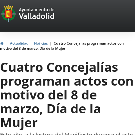
Portal
Saltar al contenido
Web
del
Ayuntamiento
Inicio
Actualidad
Noticias
Cuatro Concejalías programan actos con
motivo del 8 de marzo, Día de la Mujer
de
Cuatro Concejalías
Valladolid
programan actos con
motivo del 8 de
marzo, Día de la
Mujer
Este año, a la lectura del Manifiesto durante el acto