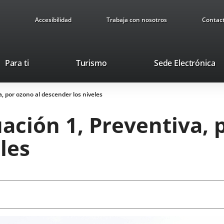
Accesibilidad
Trabaja con nosotros
Contac
Este
En
Para ti
Turismo
Sede Electrónica
enlace
a
se
u
a, por ozono al descender los niveles
abrirá
ap
en
ex
uación 1, Preventiva, 
una
ventana
les
nueva.