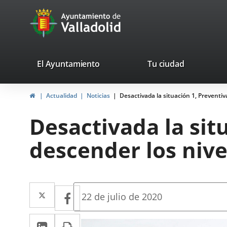
Portal
Saltar al contenido
avaTop
Web
del
Ayuntamiento
valladolid.es
El Ayuntamiento
Tu ciudad
de
Inicio
Actualidad
Noticias
Desactivada la situación 1, Preventiv
Valladolid
Desactivada la sit
descender los nive
Twitter
Enlace
Facebook
Enlace
Fecha
22 de julio de 2020
de
a
a
la
LinkedIn
Enlace
Imprimir
una
noticia