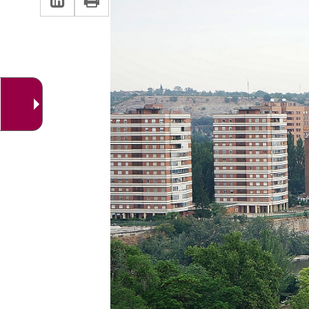
una
a
aplicación
aplicación
una
externa.
externa.
aplicación
externa.