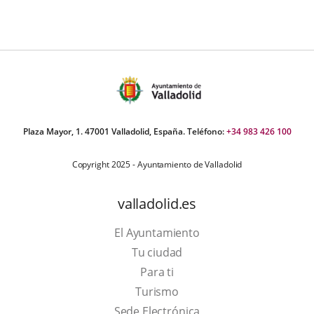
Plaza Mayor, 1. 47001 Valladolid, España. Teléfono:
+34 983 426 100
Copyright 2025 - Ayuntamiento de Valladolid
valladolid.es
El Ayuntamiento
Tu ciudad
Para ti
Este
Turismo
enlace
Enlace
Sede Electrónica