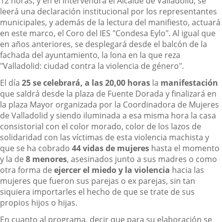
12 horas, y en el intervendrá el Alcalde de Valladolid, se
leerá una declaración institucional por los representantes
municipales, y además de la lectura del manifiesto, actuará
en este marco, el Coro del IES "Condesa Eylo". Al igual que
en años anteriores, se desplegará desde el balcón de la
fachada del ayuntamiento, la lona en la que reza
"Valladolid: ciudad contra la violencia de género".
El día
25 se celebrará, a las 20,00 horas
la
manifestación
que saldrá desde la plaza de Fuente Dorada y finalizará en
la plaza Mayor organizada por la Coordinadora de Mujeres
de Valladolid y siendo iluminada a esa misma hora la casa
consistorial con el color morado, color de los lazos de
solidaridad con las víctimas de esta violencia machista y
que se ha cobrado
44 vidas de mujeres
hasta el momento
y la de
8 menores
, asesinados junto a sus madres o como
otra forma de
ejercer el miedo y la violencia
hacia las
mujeres que fueron sus parejas o ex parejas, sin tan
siquiera importarles el hecho de que se trate de sus
propios hijos o hijas.
En cuanto al programa, decir que para su elaboración se