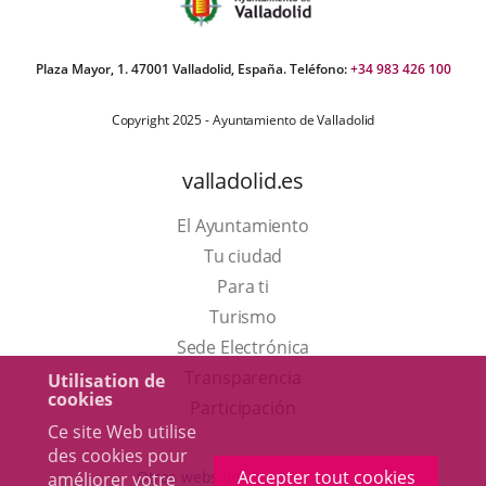
Plaza Mayor, 1. 47001 Valladolid, España. Teléfono:
+34 983 426 100
Copyright 2025 - Ayuntamiento de Valladolid
valladolid.es
El Ayuntamiento
Tu ciudad
Para ti
Este
Turismo
enlace
Enlace
Sede Electrónica
se
a
Transparencia
Utilisation de
cookies
abrirá
una
Participación
Ce site Web utilise
en
aplicación
des cookies pour
una
externa.
Accepter tout cookies
Otras webs del ayuntamiento
améliorer votre