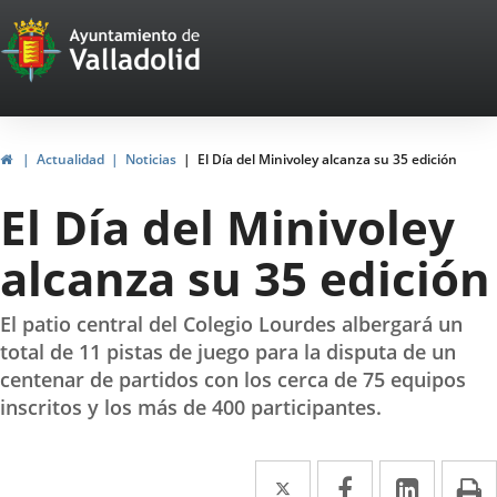
Portal
Saltar al contenido
Web
del
Ayuntamiento
Inicio
Actualidad
Noticias
El Día del Minivoley alcanza su 35 edición
de
El Día del Minivoley
Valladolid
alcanza su 35 edición
El patio central del Colegio Lourdes albergará un
total de 11 pistas de juego para la disputa de un
centenar de partidos con los cerca de 75 equipos
inscritos y los más de 400 participantes.
Twitter
Enlace
Facebook
Enlace
Linke
Enlace
I