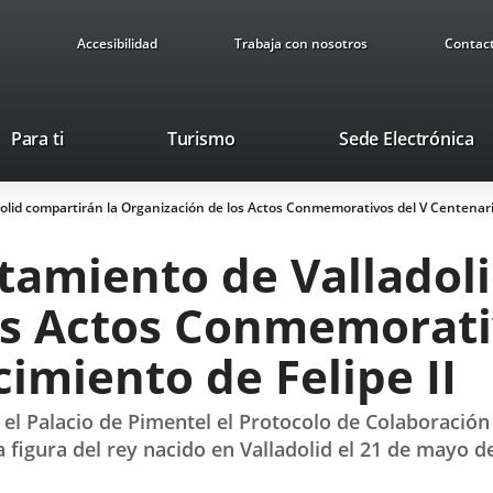
Accesibilidad
Trabaja con nosotros
Contac
Este
En
Para ti
Turismo
Sede Electrónica
enlace
a
se
u
lid compartirán la Organización de los Actos Conmemorativos del V Centenario
abrirá
ap
en
ex
tamiento de Valladoli
una
ventana
os Actos Conmemorati
nueva.
imiento de Felipe II
 el Palacio de Pimentel el Protocolo de Colaboración
 la figura del rey nacido en Valladolid el 21 de mayo d