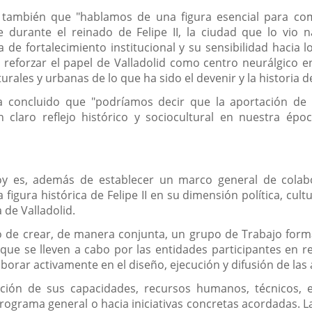
do también que "hablamos de una figura esencial para c
e durante el reinado de Felipe II, la ciudad que lo vio
a de fortalecimiento institucional y su sensibilidad hacia 
 reforzar el papel de Valladolid como centro neurálgico en l
turales y urbanas de lo que ha sido el devenir y la historia 
ha concluido que "podríamos decir que la aportación de F
n claro reflejo histórico y sociocultural en nuestra épo
oy es, además de establecer un marco general de colabor
a figura histórica de Felipe II en su dimensión política, cult
a de Valladolid.
o de crear, de manera conjunta, un grupo de Trabajo formad
 que se lleven a cabo por las entidades participantes en r
rar activamente en el diseño, ejecución y difusión de las
ción de sus capacidades, recursos humanos, técnicos, e
programa general o hacia iniciativas concretas acordadas. L