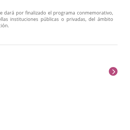
 se dará por finalizado el programa conmemorativo,
las instituciones públicas o privadas, del ámbito
ción.
sigu