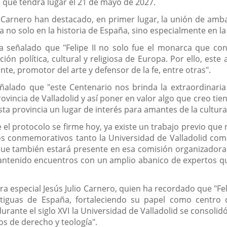
, que tendrá lugar el 21 de mayo de 2027.
 Carnero han destacado, en primer lugar, la unión de amb
ta no solo en la historia de España, sino especialmente en la
ha señalado que "Felipe II no solo fue el monarca que co
n política, cultural y religiosa de Europa. Por ello, este 
e, promotor del arte y defensor de la fe, entre otras".
ñalado que "este Centenario nos brinda la extraordinaria p
vincia de Valladolid y así poner en valor algo que creo tien
sta provincia un lugar de interés para amantes de la cultura, l
el protocolo se firme hoy, ya existe un trabajo previo qu
os conmemorativos tanto la Universidad de Valladolid com
e también estará presente en esa comisión organizadora la 
 mantenido encuentros con un amplio abanico de expertos 
a especial Jesús Julio Carnero, quien ha recordado que "Fel
tiguas de España, fortaleciendo su papel como centro d
, durante el siglo XVI la Universidad de Valladolid se consol
os de derecho y teología".