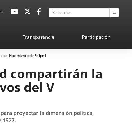
avaHeaderSocial
Enlace
Enlace
Enlace
Recherche
to
Recherch
a
a
a
una
una
una
aplicación
aplicación
aplicación
lace
Transparencia
Participación
externa.
externa.
externa.
na
 del Nacimiento de Felipe II
licación
terna.
d compartirán la
vos del V
 para proyectar la dimensión política,
e 1527.