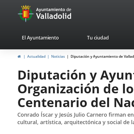
Portal
Saltar al contenido
avaTop
Web
del
Ayuntamiento
valladolid.es
El Ayuntamiento
Tu ciudad
de
Inicio
Actualidad
Noticias
Diputación y Ayuntamiento de Vallado
Valladolid
Diputación y Ayun
Organización de l
Centenario del Nac
Conrado Íscar y Jesús Julio Carnero firman en
cultural, artística, arquitectónica y social de