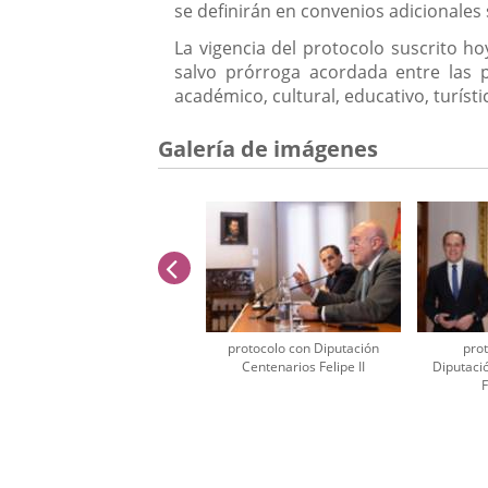
se definirán en convenios adicionales 
La vigencia del protocolo suscrito h
salvo prórroga acordada entre las p
académico, cultural, educativo, turíst
Galería de imágenes
anterior
protocolo con Diputación
pro
Centenarios Felipe II
Diputaci
F
Número
de
diapositivas:
2