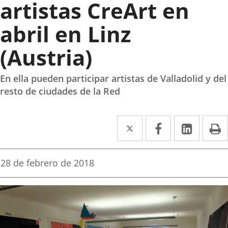
artistas CreArt en
abril en Linz
(Austria)
En ella pueden participar artistas de Valladolid y del
resto de ciudades de la Red
Twitter
Enlace
Facebook
Enlace
Linke
Enlace
I
a
a
a
una
una
una
Fecha
28 de febrero de 2018
de
aplicación
aplicación
aplica
la
noticia
externa.
externa.
extern