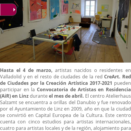
Descripción
Hasta el 4 de marzo,
artistas nacidos o residentes e
Valladolid y en el resto de ciudades de la red
Cre
Art
.
Re
de Ciudades por la Creación Artística 2017-2021
pueden
participar en la
Convocatoria de
Artistas en Residenci
(AiR) en Linz
durante
el mes de abril.
El centro Atelierhaus
Salzamt se encuentra a orillas del Danubio y fue renovado
por el Ayuntamiento de Linz en 2009, año en que la ciudad
se convirtió en Capital Europea de la Cultura. Este centro
cuenta con cinco estudios para artistas internacionales,
cuatro para artistas locales y de la región, alojamiento para