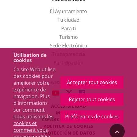
El Ayuntamiento
Tu ciudad
Para ti
Este
Turismo
enlace
Enlace
Sede Electrónica
se
a
Transparencia
Utilisation de
cookies
abrirá
una
Participación
Ce site Web utilise
en
aplicación
des cookies pour
una
externa.
Accepter tout cookies
Otras webs del ayuntamiento
améliorer votre
ventana
expérience de
aderSocial
ENLACE
ENLACE
ENLACE
navigation. Plus
nueva.
Rejeter tout cookies
A
A
A
d'informations
ACCESIBILIDAD
UNA
UNA
UNA
sur
comment
MAPA WEB
APLICACIÓN
APLICACIÓN
APLICACIÓN
nous utilisons les
Préférences de cookies
r
CONDICIONES LEGALES
EXTERNA.
EXTERNA.
EXTERNA.
cookies et
POLÍTICA DE COOKIES
comment vous
"Volver
PROTECCIÓN DE DATOS
pouvez modifier