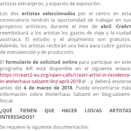
artistas extranjeros, y espacios de exposición.
Los dos
artistas seleccionados
por el centro en esta
convocatoria tendrán la oportunidad de trabajar en sus
proyectos artísticos, durante el mes de
abril
.
Cre
Ar
reembolsará a los artistas los gastos de viaje a la ciudad
austriaca. El estudio y el alojamiento son gratuitos.
Además, los artistas recibirán una beca para cubrir gastos
de manutención y de producción.
El
formulario de solicitud online
para participar en este
programa AiR está disponible en el siguiente enlace:
https://creart2-eu.org/open-calls/creart-artist-in-residence-
Enlace
in-atelierhaus-salzamt-linz-april-2018
- y deberá enviarse
a
antes del
4 de marzo de 2018
. Puede encontrarse más
una
información sobre Atelierhaus Salzamt en blog.salzamt-
aplicación
linz.at.
externa.
¿QUÉ TIENEN QUE HACER LOS/AS ARTISTAS
INTERESADOS?
Se requiere la siguiente documentación: