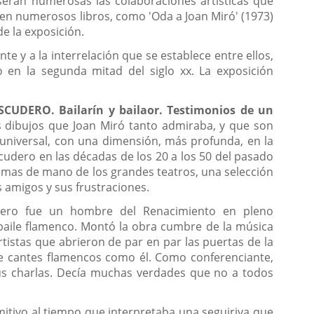
 serán numerosas las colaboraciones artísticas que
en numerosos libros, como 'Oda a Joan Miró' (1973)
de la exposición.
e y a la interrelación que se establece entre ellos,
 en la segunda mitad del siglo xx. La exposición
SCUDERO. Bailarín y bailaor. Testimonios de un
s dibujos que Joan Miró tanto admiraba, y que son
o universal, con una dimensión, más profunda, en la
cudero en las décadas de los 20 a los 50 del pasado
ramas de mano de los grandes teatros, una selección
s amigos y sus frustraciones.
Escudero fue un hombre del Renacimiento en pleno
 baile flamenco. Montó la obra cumbre de la música
tistas que abrieron de par en par las puertas de la
de cantes flamencos como él. Como conferenciante,
us charlas. Decía muchas verdades que no a todos
mitivo al tiempo que interpretaba una seguiriya que