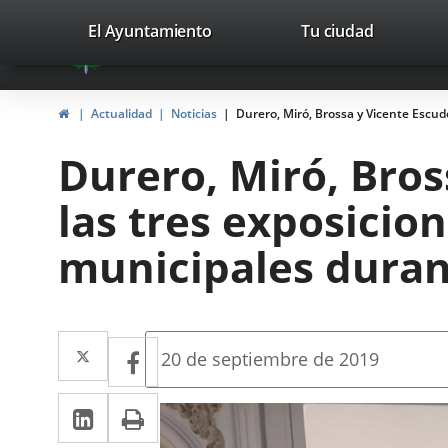
Portal
Saltar al contenido
valladolid.es
El Ayuntamiento
Tu ciudad
avaTop
Web
del
Inicio
Actualidad
Noticias
Durero, Miró, Brossa y Vicente Escud
Ayuntamiento
Durero, Miró, Bros
de
las tres exposicio
Valladolid
municipales duran
Twitter
Enlace
Facebook
Enlace
Fecha
20 de septiembre de 2019
de
a
a
la
LinkedIn
Enlace
Imprimir
una
noticia
una
a