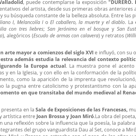
Valladolid
, puede contemplarse la exposición
"
DURERO. E
ntativos del artista, desde sus primeras obras anteriores a
 y su búsqueda constante de la belleza absoluta. Entre las
liano I
,
Melancolía I
o
El caballero, la muerte y el diablo
. La
lia
con tres liebres
;
San Jerónimo en el bosque
y
San Eus
co
), alegóricos (
Escudo de
armas con calavera
) y retratos (
Will
n arte mayor a comienzos del siglo XVI
e influyó, con su 
stra además estudia la relevancia del contexto políti
igurando la Europa actual
. La muestra pone el acento 
 y en la Iglesia, y con ello en la conformación de la pol
nto, como la aparición de la imprenta que revolucionó, e
omo la pugna entre catolicismo y protestantismo con la a
omento en que transitaba del mundo medieval al Rena
 presenta en la
Sala de Exposiciones de las Francesas,
mu
y artística entre
Joan Brossa y Joan Miró
.La obra del poeta
 una reflexión sobre la influencia que la poesía, la palabra
ntegrantes del grupo vanguardista Dau al Set, conoce a Miró