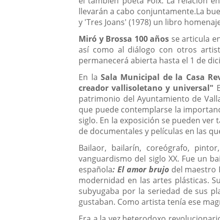
el también poeta Foix. La relación e
llevarán a cabo conjuntamente.La bue
y 'Tres Joans' (1978) un libro homenaj
Miró y Brossa 100 años
se articula e
así como al diálogo con otros artis
permanecerá abierta hasta el 1 de di
En la
Sala Municipal de la Casa Rev
creador vallisoletano y universal
"
E
patrimonio del Ayuntamiento de Vallad
que puede contemplarse la importancia
siglo. En la exposición se pueden ver
de documentales y películas en las que
Bailaor, bailarín, coreógrafo, pint
vanguardismo del siglo XX. Fue un ba
española
: El amor brujo
del maestro F
modernidad en las artes plásticas. 
subyugaba por la seriedad de sus pl
gustaban. Como artista tenía ese mag
Era a la vez heterodoxo revolucionari