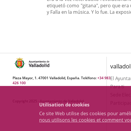
etiquetó como "gitana", pero que era u
y Falla en la música. Y lo fue. La exp
valladol
El Ayunt
Plaza Mayor, 1. 47001 Valladolid, España. Teléfono:
+34 983
426 100
Para ti
Sede Elec
Copyright 2025 - Ayuntamiento de Valladolid
Participa
Utilisation de cookies
Ce site Web utilise des cookies pour amél
nous utilisons les cookies et comment v