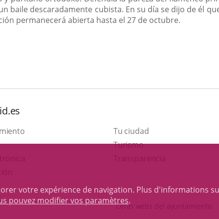
n baile descaradamente cubista. En su día se dijo de él que 
osición permanecerá abierta hasta el 27 de octubre.
id.es
amiento
Tu ciudad
Este
Turismo
Enlace
enlace
trónica
Transparencia
a
se
ción
una
abrirá
iorer votre expérience de navigation. Plus d'informations s
aplicación
en
ous pouvez modifier vos paramètres
.
Otras webs del ayuntamiento
externa.
una