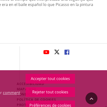
era en el baile español lo que Picasso en la pintura
avaHeaderSocial
ENLACE
ENLACE
ENLACE
A
A
A
UNA
UNA
UNA
APLICACIÓN
APLICACIÓN
APLICACIÓN
EXTERNA.
EXTERNA.
EXTERNA.
Accepter tout cookies
Menú
ACCESIBILIDAD
Legal
MAPA WEB
Rejeter tout cookies
ur
comment
Footer
CONDICIONES LEGALES
"Volver
POLÍTICA DE COOKIES
PROTECCIÓN DE DATOS
Préférences de cookies