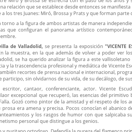
ntre Miró y Brossa se estrecha con el paso de los años y
na relación que se establece desde entonces se manifiesta 
e a los tres Juanes: Miró, Brossa y Prats y que forman parte 
n torno a la figura de ambos artistas de manera independient
tas que configuran el panorama artístico contemporáneo
ciembre.
illa
de Valladolid,
se presenta la exposición
"
VICENTE E
n la muestra, en la que además de volver a poder ver lo
olid, se ha querido analizar la figura a este vallisoletan
 y la trascendencia profesional y mediática de Vicente Es
 también recortes de prensa nacional e internacional, prog
 participo, sin olvidarnos de su vida, de su decálogo, de su
or, escritor, cantaor, conferenciante, actor. Vicente 
ilaor excepcional que recuperó, las esencias del primitivo
alla. Gozó como pintor de la amistad y el respeto de los ar
Su prosa era amena y precisa. Pocos conocían el abanico 
anteamientos y los rasgos de humor con que salpicaba s
netismo personal que distingue a los genios.
o y puritano ortodoxo. Defendía la pureza del flamenco pri