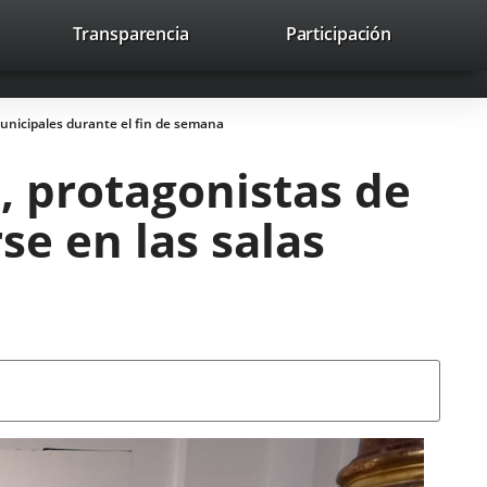
lace
Transparencia
Participación
avaHeaderSocial
Enlace
Enlace
Enlace
Recherche
to
Recherch
a
a
a
a
una
una
una
icación
aplicación
aplicación
aplicación
municipales durante el fin de semana
erna.
externa.
externa.
externa.
, protagonistas de
se en las salas