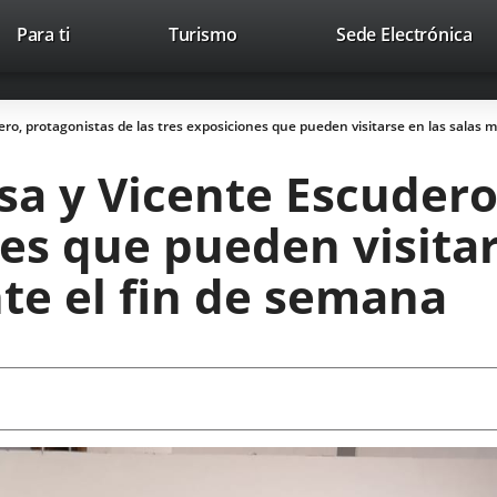
Este
En
Para ti
Turismo
Sede Electrónica
Accesibilidad
Trabaja con nosotros
Contac
enlace
a
se
un
abrirá
apl
ero, protagonistas de las tres exposiciones que pueden visitarse en las salas 
en
ext
una
sa y Vicente Escudero
ventana
nueva.
nes que pueden visitar
te el fin de semana