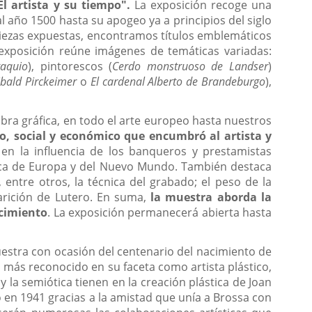
l artista y su tiempo
".
La exposición recoge una
l año 1500 hasta su apogeo ya a principios del siglo
 piezas expuestas, encontramos títulos emblemáticos
 exposición reúne imágenes de temáticas variadas:
taquio
), pintorescos (
Cerdo
monstruoso de Landser
)
ibald Pirckeimer
o
El cardenal Alberto de
Brandeburgo
),
obra gráfica, en todo el arte europeo hasta nuestros
co, social y económico que
encumbró al artista y
en la influencia de los banqueros y prestamistas
ítica de Europa y del Nuevo Mundo. También destaca
ntre otros, la técnica del grabado; el peso de la
parición de Lutero. En suma,
la muestra aborda la
cimiento
. La exposición permanecerá abierta hasta
estra con ocasión del centenario del nacimiento de
, más reconocido en su faceta como artista plástico,
 y la semiótica tienen en la creación plástica de Joan
 en 1941 gracias a la amistad que unía a Brossa con