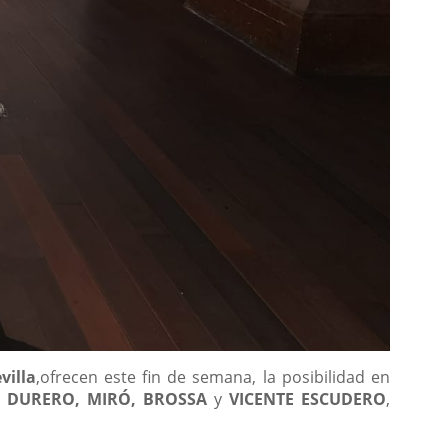
villa
,ofrecen este fin de semana, la posibilidad en
.
DURERO, MIRÓ, BROSSA
y
VICENTE ESCUDERO
,