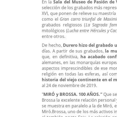
En la
Sala del Museo de Pasión
de 
selección de los grabados más represe
XVI, que ponen de relieve su maestría
como el
Gran carro triunfal de Maximi
grabados religiosos (
La Sagrada fami
mitológicos (
Lucha entre Hércules y Ca
entre otros.
De hecho,
Durero hizo del grabado u
días. A partir de sus grabados,
la
mue
que, en definitiva,
ha acabado conf
alemanes, en las monarquías europeas
aspectos imprescindibles de ese mome
religión en todas las esferas, así c
historia del viejo continente en el
m
al 24 de noviembre de 2019.
"
MIRÓ y BROSSA. 100 AÑOS.
"
Que se
Brossa la excelente relación personal 
se muestra en paralelo a la de Miró, en
Miró.Brossa, uno de los más activos i