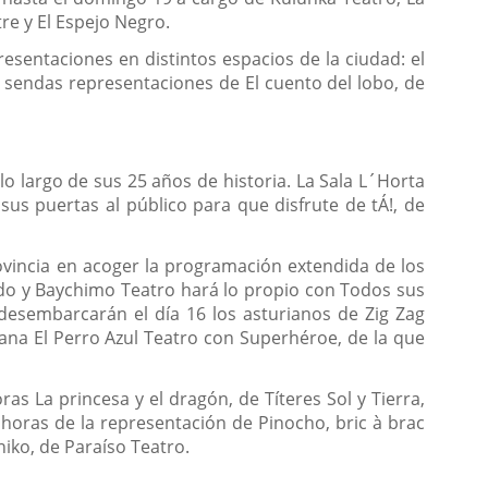
e y El Espejo Negro.
esentaciones en distintos espacios de la ciudad: el
6, sendas representaciones de El cuento del lobo, de
o largo de sus 25 años de historia. La Sala L´Horta
sus puertas al público para que disfrute de tÁ!, de
rovincia en acoger la programación extendida de los
ndo y Baychimo Teatro hará lo propio con Todos sus
desembarcarán el día 16 los asturianos de Zig Zag
jana El Perro Azul Teatro con Superhéroe, de la que
as La princesa y el dragón, de Títeres Sol y Tierra,
 horas de la representación de Pinocho, bric à brac
iko, de Paraíso Teatro.