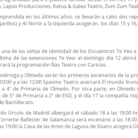
o, Lapso Producciones, Katua & Galea Teatro, Zum Zum Teatr
prendida en los últimos años, se llevarán a cabo dos repr
arillos) y Al Norte a la Izquierda acogerán, los días 15 y 1
una de las señas de identidad de los Encuentros Te Veo a l
ltima de las extensiones Te Veo: el domingo día 12 abrirá 
rará la programación Ñas Teatro con Caricias.
Cistérniga y Olmedo serán los primeros escenarios de la p
 10:00 y a las 12:00 Spasmo Teatro acercará El mundo liro
l a 4º de Primaria de Olmedo. Por otra parte, en Olmedo 
de 5º de Primaria a 2º de ESO, y el día 17 la compañía rio
de Bachillerato.
rdo Úrculo de Madrid albergará el sábado 18 a las 18:00 hor
Torrente Ballester de Salamanca será escenario a las 18:30
s 19:00 la Casa de las Artes de Laguna de Duero acogerá Ún