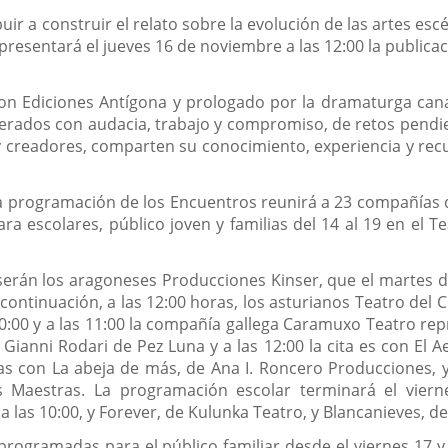
ir a construir el relato sobre la evolución de las artes escé
presentará el jueves 16 de noviembre a las 12:00 la publicac
con Ediciones Antígona y prologado por la dramaturga can
erados con audacia, trabajo y compromiso, de retos pendi
y creadores, comparten su conocimiento, experiencia y recu
 la programación de los Encuentros reunirá a 23 compañías 
a escolares, público joven y familias del 14 al 19 en el T
erán los aragoneses Producciones Kinser, que el martes dí
 a continuación, a las 12:00 horas, los asturianos Teatro del
s 10:00 y a las 11:00 la compañía gallega Caramuxo Teatro re
n Gianni Rodari de Pez Luna y a las 12:00 la cita es con El
ras con La abeja de más, de Ana I. Roncero Producciones, y
s Maestras. La programación escolar terminará el vier
 las 10:00, y Forever, de Kulunka Teatro, y Blancanieves, de
programadas para el público familiar desde el viernes 17 