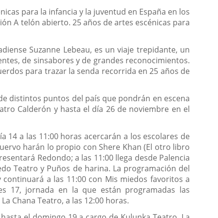
nicas para la infancia y la juventud en España en los
ión A telón abierto. 25 años de artes escénicas para
adiense Suzanne Lebeau, es un viaje trepidante, un
entes, de sinsabores y de grandes reconocimientos.
erdos para trazar la senda recorrida en 25 años de
de distintos puntos del país que pondrán en escena
eatro Calderón y hasta el día 26 de noviembre en el
a 14 a las 11:00 horas acercarán a los escolares de
 Cuervo harán lo propio con Shere Khan (El otro libro
presentará Redondo; a las 11:00 llega desde Palencia
 Aedo Teatro y Puños de harina. La programación del
 continuará a las 11:00 con Mis miedos favoritos a
nes 17, jornada en la que están programadas las
 La Chana Teatro, a las 12:00 horas.
y hasta el domingo 19 a cargo de Kulunka Teatro, La