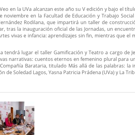
Veo en la UVa alcanzan este año su V edición y bajo el títu
de noviembre en la Facultad de Educación y Trabajo Social y
rnández Rodilana, que impartirá un taller de construcció
ar, tras la inauguración oficial de las Jornadas, un encuen
Artes vivas e infancia: aprendizajes sin fin, mientras que el
a tendrá lugar el taller Gamificación y Teatro a cargo de J
nuevas narrativas: cuentos eternos en femenino plural para 
ompañía Barataria, titulado Más allá de las palabras: la 
ión de Soledad Lagos, Yasna Patricia Prádena (UVa) y La Tri