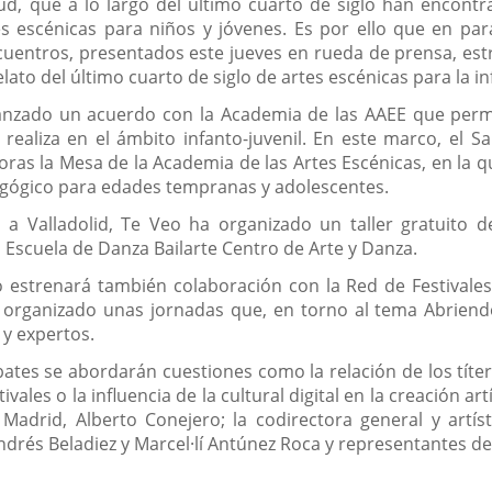
tud, que a lo largo del último cuarto de siglo han encontr
es escénicas para niños y jóvenes. Es por ello que en para
cuentros, presentados este jueves en rueda de prensa, es
to del último cuarto de siglo de artes escénicas para la in
canzado un acuerdo con la Academia de las AAEE que permit
 realiza en el ámbito infanto-juvenil. En este marco, el S
ras la Mesa de la Academia de las Artes Escénicas, en la qu
agógico para edades tempranas y adolescentes.
 a Valladolid, Te Veo ha organizado un taller gratuito d
 Escuela de Danza Bailarte Centro de Arte y Danza.
estrenará también colaboración con la Red de Festivales 
 organizado unas jornadas que, en torno al tema Abriendo 
 y expertos.
tes se abordarán cuestiones como la relación de los títeres 
ivales o la influencia de la cultural digital en la creación a
 Madrid, Alberto Conejero; la codirectora general y artíst
Andrés Beladiez y Marcel·lí Antúnez Roca y representantes de 