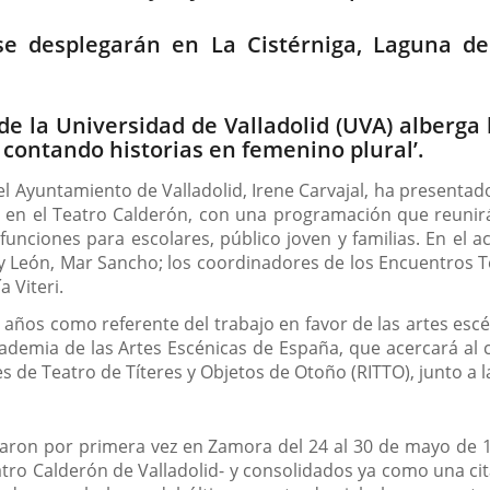
se desplegarán en La Cistérniga, Laguna d
e la Universidad de Valladolid (UVA) alberga 
a: contando historias en femenino plural’.
el Ayuntamiento de Valladolid, Irene Carvajal, ha presentad
 en el Teatro Calderón, con una programación que reunirá
unciones para escolares, público joven y familias. En el 
la y León, Mar Sancho; los coordinadores de los Encuentros 
a Viteri.
años como referente del trabajo en favor de las artes escéni
demia de las Artes Escénicas de España, que acercará al co
es de Teatro de Títeres y Objetos de Otoño (RITTO), junto a
aron por primera vez en Zamora del 24 al 30 de mayo de 1
atro Calderón de Valladolid- y consolidados ya como una cit