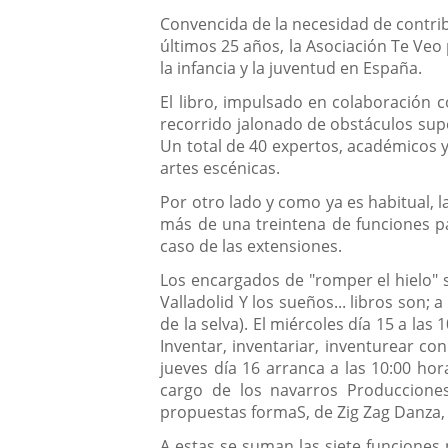
Convencida de la necesidad de contribu
últimos 25 años, la Asociación Te Veo 
la infancia y la juventud en España.
El libro, impulsado en colaboración 
recorrido jalonado de obstáculos sup
Un total de 40 expertos, académicos 
artes escénicas.
Por otro lado y como ya es habitual,
más de una treintena de funciones par
caso de las extensiones.
Los encargados de "romper el hielo" s
Valladolid Y los sueños... libros son;
de la selva). El miércoles día 15 a la
Inventar, inventariar, inventurear co
jueves día 16 arranca a las 10:00 ho
cargo de los navarros Produccione
propuestas formaS, de Zig Zag Danza, a
A estas se suman las siete funciones 