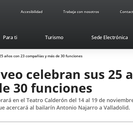
Accesibilidad
Trabaja con nosotros
Contac
Este
En
Para ti
Turismo
Sede Electrónica
enlace
a
se
u
25 años con 23 compañías y más de 30 funciones
abrirá
ap
en
ex
veo celebran sus 25 
una
ventana
e 30 funciones
nueva.
brará en el Teatro Calderón del 14 al 19 de noviembr
 acercará al bailarín Antonio Najarro a Valladolid.