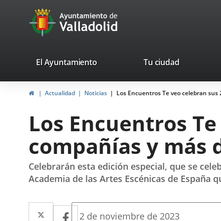
Portal
Saltar al contenido
avaTop
Web
del
Ayuntamiento
valladolid.es
El Ayuntamiento
Tu ciudad
de
Inicio
Actualidad
Noticias
Los Encuentros Te veo celebran sus 
Valladolid
Los Encuentros Te 
compañías y más d
Celebrarán esta edición especial, que se cele
Academia de las Artes Escénicas de España que
Twitter
Enlace
Facebook
Enlace
Fecha
2 de noviembre de 2023