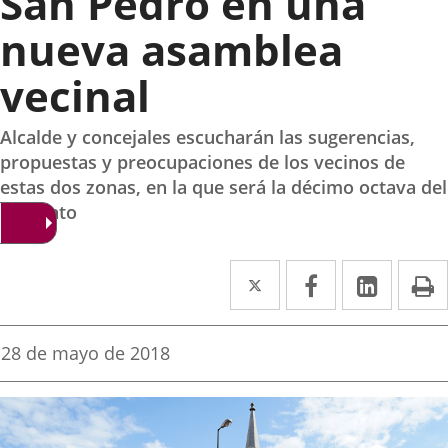
San Pedro en una
nueva asamblea
vecinal
Alcalde y concejales escucharán las sugerencias,
propuestas y preocupaciones de los vecinos de
estas dos zonas, en la que será la décimo octava del
mandato
Twitter
Enlace
Facebook
Enlace
Linke
Enlace
I
a
a
a
una
una
una
Fecha
28 de mayo de 2018
de
aplicación
aplicación
aplica
la
noticia
externa.
externa.
extern