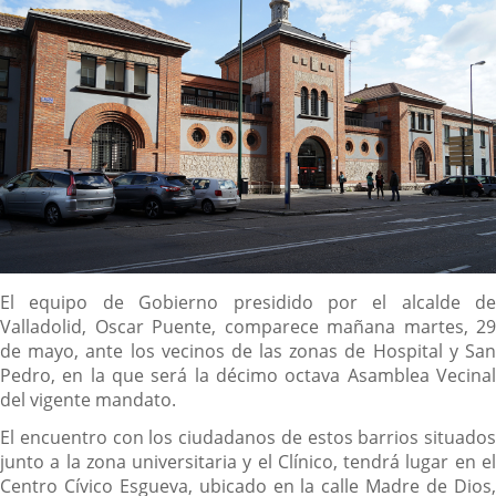
Descripción
El equipo de Gobierno presidido por el alcalde de
Valladolid, Oscar Puente, comparece mañana martes, 29
de mayo, ante los vecinos de las zonas de Hospital y San
Pedro, en la que será la décimo octava Asamblea Vecinal
del vigente mandato.
El encuentro con los ciudadanos de estos barrios situados
junto a la zona universitaria y el Clínico, tendrá lugar en el
Centro Cívico Esgueva, ubicado en la calle Madre de Dios,