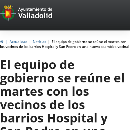
Portal
Saltar al contenido
Web
del
Ayuntamiento
Inicio
Actualidad
Noticias
El equipo de gobierno se reúne el martes con
los vecinos de los barrios Hospital y San Pedro en una nueva asamblea vecinal
de
El equipo de
Valladolid
gobierno se reúne el
martes con los
vecinos de los
barrios Hospital y