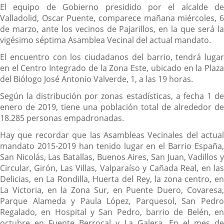
Descripción
El equipo de Gobierno presidido por el alcalde de
Valladolid, Oscar Puente, comparece mañana miércoles, 6
de marzo, ante los vecinos de Pajarillos, en la que será la
vigésimo séptima Asamblea Vecinal del actual mandato.
El encuentro con los ciudadanos del barrio, tendrá lugar
en el Centro Integrado de la Zona Este, ubicado en la Plaza
del Biólogo José Antonio Valverde, 1, a las 19 horas.
Según la distribución por zonas estadísticas, a fecha 1 de
enero de 2019, tiene una población total de alrededor de
18.285 personas empadronadas.
Hay que recordar que las Asambleas Vecinales del actual
mandato 2015-2019 han tenido lugar en el Barrio España,
San Nicolás, Las Batallas, Buenos Aires, San Juan, Vadillos y
Circular, Girón, Las Villas, Valparaíso y Cañada Real, en las
Delicias, en La Rondilla, Huerta del Rey, la zona centro, en
La Victoria, en la Zona Sur, en Puente Duero, Covaresa,
Parque Alameda y Paula López, Parquesol, San Pedro
Regalado, en Hospital y San Pedro, barrio de Belén, en
octubre en Fuente Berrocal y La Galera. En el mes de