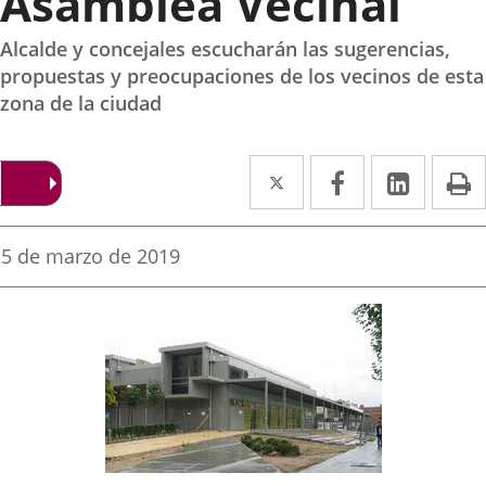
Asamblea Vecinal
Alcalde y concejales escucharán las sugerencias,
propuestas y preocupaciones de los vecinos de esta
zona de la ciudad
Twitter
Enlace
Facebook
Enlace
Linke
Enlace
I
a
a
a
una
una
una
Fecha
5 de marzo de 2019
de
aplicación
aplicación
aplica
la
noticia
externa.
externa.
extern