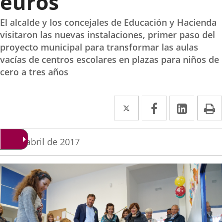
euros
El alcalde y los concejales de Educación y Hacienda
visitaron las nuevas instalaciones, primer paso del
proyecto municipal para transformar las aulas
vacías de centros escolares en plazas para niños de
cero a tres años
Twitter
Enlace
Facebook
Enlace
Linke
Enlace
I
a
a
a
una
una
una
Fecha
28 de abril de 2017
de
aplicación
aplicación
aplica
la
noticia
externa.
externa.
extern