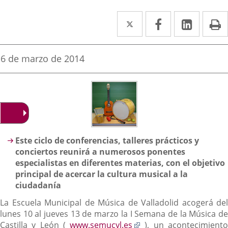
Twitter
Enlace
Facebook
Enlace
Linke
Enlace
I
a
a
a
una
una
una
Fecha
6 de marzo de 2014
de
aplicación
aplicación
aplica
la
noticia
externa.
externa.
extern
Descripción
Este ciclo de conferencias, talleres prácticos y
conciertos reunirá a numerosos ponentes
especialistas en diferentes materias, con el objetivo
principal de acercar la cultura musical a la
ciudadanía
La Escuela Municipal de Música de Valladolid acogerá del
lunes 10 al jueves 13 de marzo la I Semana de la Música de
Enlace
Castilla y León (
www.semucyl.es
), un acontecimient