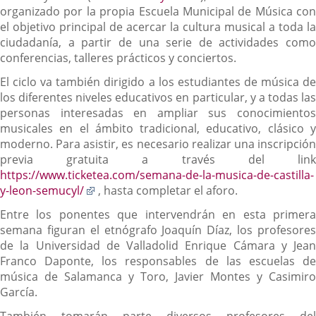
a
organizado por la propia Escuela Municipal de Música con
una
el objetivo principal de acercar la cultura musical a toda la
aplicación
ciudadanía, a partir de una serie de actividades como
externa.
conferencias, talleres prácticos y conciertos.
El ciclo va también dirigido a los estudiantes de música de
los diferentes niveles educativos en particular, y a todas las
personas interesadas en ampliar sus conocimientos
musicales en el ámbito tradicional, educativo, clásico y
moderno. Para asistir, es necesario realizar una inscripción
previa gratuita a través del link
https://www.ticketea.com/semana-de-la-musica-de-castilla-
Enlace
y-leon-semucyl/
, hasta completar el aforo.
a
Entre los ponentes que intervendrán en esta primera
una
semana figuran el etnógrafo Joaquín Díaz, los profesores
aplicación
de la Universidad de Valladolid Enrique Cámara y Jean
externa.
Franco Daponte, los responsables de las escuelas de
música de Salamanca y Toro, Javier Montes y Casimiro
García.