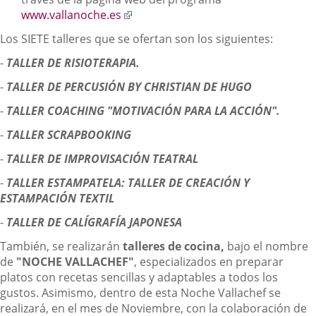
Enlace
www.vallanoche.es
a
Los SIETE talleres que se ofertan son los siguientes:
una
aplicación
-
TALLER DE RISIOTERAPIA.
externa.
-
TALLER DE PERCUSIÓN BY CHRISTIAN DE HUGO
-
TALLER COACHING "MOTIVACIÓN PARA LA ACCIÓN".
-
TALLER SCRAPBOOKING
-
TALLER DE IMPROVISACIÓN TEATRAL
-
TALLER ESTAMPATELA: TALLER DE CREACIÓN Y
ESTAMPACIÓN TEXTIL
-
TALLER DE CALÍGRAFÍA JAPONESA
También, se realizarán
talleres de cocina,
bajo el nombre
de
"NOCHE VALLACHEF"
, especializados en preparar
platos con recetas sencillas y adaptables a todos los
gustos. Asimismo, dentro de esta Noche Vallachef se
realizará, en el mes de Noviembre, con la colaboración de