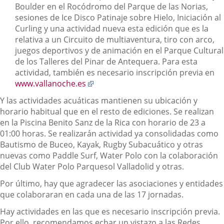
una
Boulder en el Rocódromo del Parque de las Norias,
aplicación
sesiones de Ice Disco Patinaje sobre Hielo, Iniciación al
externa.
Curling y una actividad nueva esta edición que es la
relativa a un Circuito de multiaventura, tiro con arco,
juegos deportivos y de animación en el Parque Cultural
de los Talleres del Pinar de Antequera. Para esta
actividad, también es necesario inscripción previa en
Enlace
www.vallanoche.es
a
Y las actividades acuáticas mantienen su ubicación y
una
horario habitual que en el resto de ediciones. Se realizan
aplicación
en la Piscina Benito Sanz de la Rica con horario de 23 a
externa.
01:00 horas. Se realizarán actividad ya consolidadas como
Bautismo de Buceo, Kayak, Rugby Subacuático y otras
nuevas como Paddle Surf, Water Polo con la colaboración
del Club Water Polo Parquesol Valladolid y otras.
Por último, hay que agradecer las asociaciones y entidades
que colaboraran en cada una de las 17 jornadas.
Hay actividades en las que es necesario inscripción previa.
Por ello, recomendamos echar un vistazo a las Redes