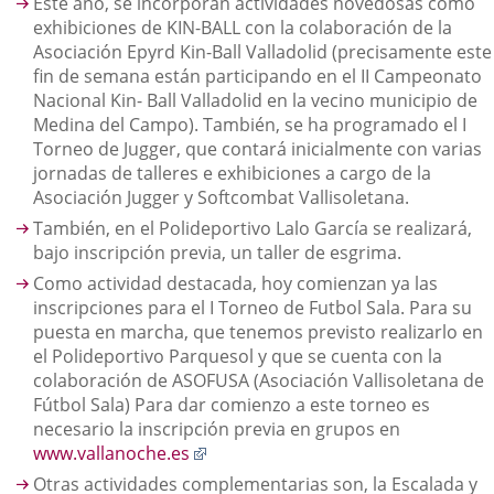
Este año, se incorporan actividades novedosas como
exhibiciones de KIN-BALL con la colaboración de la
Asociación Epyrd Kin-Ball Valladolid (precisamente este
fin de semana están participando en el II Campeonato
Nacional Kin- Ball Valladolid en la vecino municipio de
Medina del Campo). También, se ha programado el I
Torneo de Jugger, que contará inicialmente con varias
jornadas de talleres e exhibiciones a cargo de la
Asociación Jugger y Softcombat Vallisoletana.
También, en el Polideportivo Lalo García se realizará,
bajo inscripción previa, un taller de esgrima.
Como actividad destacada, hoy comienzan ya las
inscripciones para el I Torneo de Futbol Sala. Para su
puesta en marcha, que tenemos previsto realizarlo en
el Polideportivo Parquesol y que se cuenta con la
colaboración de ASOFUSA (Asociación Vallisoletana de
Fútbol Sala) Para dar comienzo a este torneo es
necesario la inscripción previa en grupos en
Enlace
www.vallanoche.es
a
Otras actividades complementarias son, la Escalada y