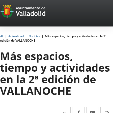
Portal
Saltar al contenido
Web
del
Ayuntamiento
Inicio
Actualidad
Noticias
Más espacios, tiempo y actividades en la 2ª
edición de VALLANOCHE
de
Más espacios,
Valladolid
tiempo y actividades
en la 2ª edición de
VALLANOCHE
Twitter
Enlace
Facebook
Enlace
Linke
Enlace
I