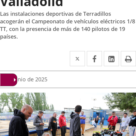
Valladolid
Las instalaciones deportivas de Terradillos
acogerán el Campeonato de vehículos eléctricos 1/8
TT, con la presencia de más de 140 pilotos de 19
países.
Twitter
Enlace
Facebook
Enlace
Linke
Enlace
I
a
a
a
una
una
una
Fecha
5 de junio de 2025
de
aplicación
aplicación
aplica
la
noticia
externa.
externa.
extern