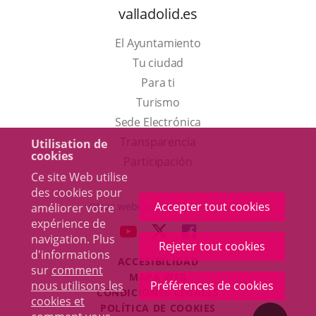
valladolid.es
El Ayuntamiento
Tu ciudad
Para ti
Este
Turismo
enlace
Enlace
Sede Electrónica
se
a
Transparencia
Utilisation de
cookies
abrirá
una
Participación
Ce site Web utilise
en
aplicación
des cookies pour
una
externa.
Accepter tout cookies
Otras webs del ayuntamiento
améliorer votre
ventana
expérience de
aderSocial
ENLACE
ENLACE
ENLACE
navigation. Plus
nueva.
Rejeter tout cookies
A
A
A
d'informations
ACCESIBILIDAD
UNA
UNA
UNA
sur
comment
MAPA WEB
APLICACIÓN
APLICACIÓN
APLICACIÓN
nous utilisons les
Préférences de cookies
r
CONDICIONES LEGALES
EXTERNA.
EXTERNA.
EXTERNA.
cookies et
POLÍTICA DE COOKIES