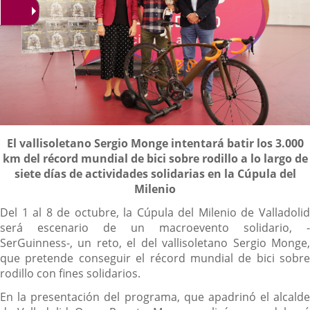
Descripción
El vallisoletano Sergio Monge intentará batir los 3.000
km del récord mundial de bici sobre rodillo a lo largo de
siete días de actividades solidarias en la Cúpula del
Milenio
Del 1 al 8 de octubre, la Cúpula del Milenio de Valladolid
será escenario de un macroevento solidario, -
SerGuinness-, un reto, el del vallisoletano Sergio Monge,
que pretende conseguir el récord mundial de bici sobre
rodillo con fines solidarios.
En la presentación del programa, que apadrinó el alcalde