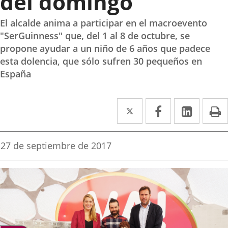
del domingo
El alcalde anima a participar en el macroevento
"SerGuinness" que, del 1 al 8 de octubre, se
propone ayudar a un niño de 6 años que padece
esta dolencia, que sólo sufren 30 pequeños en
España
Twitter
Enlace
Facebook
Enlace
Linke
Enlace
I
a
a
a
una
una
una
Fecha
27 de septiembre de 2017
de
aplicación
aplicación
aplica
la
noticia
externa.
externa.
extern