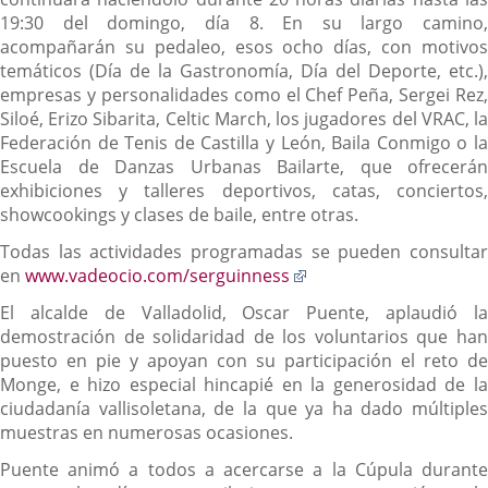
19:30 del domingo, día 8. En su largo camino,
acompañarán su pedaleo, esos ocho días, con motivos
temáticos (Día de la Gastronomía, Día del Deporte, etc.),
empresas y personalidades como el Chef Peña, Sergei Rez,
Siloé, Erizo Sibarita, Celtic March, los jugadores del VRAC, la
Federación de Tenis de Castilla y León, Baila Conmigo o la
Escuela de Danzas Urbanas Bailarte, que ofrecerán
exhibiciones y talleres deportivos, catas, conciertos,
showcookings y clases de baile, entre otras.
Todas las actividades programadas se pueden consultar
Enlace
en
www.vadeocio.com/serguinness
a
El alcalde de Valladolid, Oscar Puente, aplaudió la
una
demostración de solidaridad de los voluntarios que han
aplicación
puesto en pie y apoyan con su participación el reto de
externa.
Monge, e hizo especial hincapié en la generosidad de la
ciudadanía vallisoletana, de la que ya ha dado múltiples
muestras en numerosas ocasiones.
Puente animó a todos a acercarse a la Cúpula durante