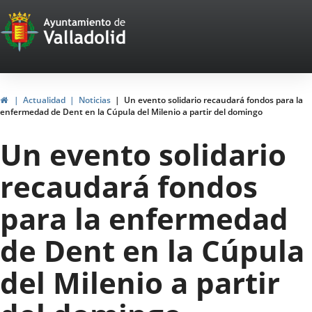
Portal
Saltar al contenido
Web
del
Ayuntamiento
Inicio
Actualidad
Noticias
Un evento solidario recaudará fondos para la
enfermedad de Dent en la Cúpula del Milenio a partir del domingo
de
Un evento solidario
Valladolid
recaudará fondos
para la enfermedad
de Dent en la Cúpula
del Milenio a partir