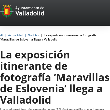
Portal
Saltar al contenido
Web
del
Ayuntamiento
Inicio
Actualidad
Noticias
La exposición itinerante de fotografía
‘Maravillas de Eslovenia’ llega a Valladolid
de
La exposición
Valladolid
itinerante de
fotografía ‘Maravillas
de Eslovenia’ llega a
Valladolid
La colección, formada por 30 fotografías de Janez