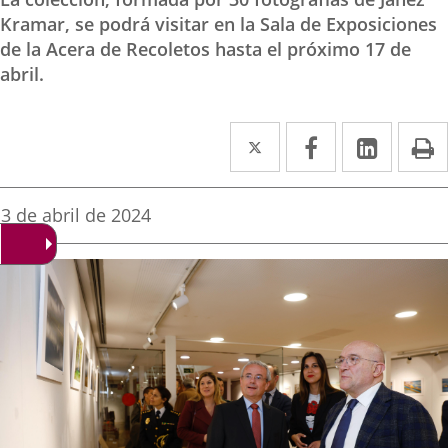
Kramar, se podrá visitar en la Sala de Exposiciones
de la Acera de Recoletos hasta el próximo 17 de
abril.
Twitter
Enlace
Facebook
Enlace
Linke
Enlace
I
a
a
a
una
una
una
Fecha
3 de abril de 2024
de
aplicación
aplicación
aplica
la
noticia
externa.
externa.
extern