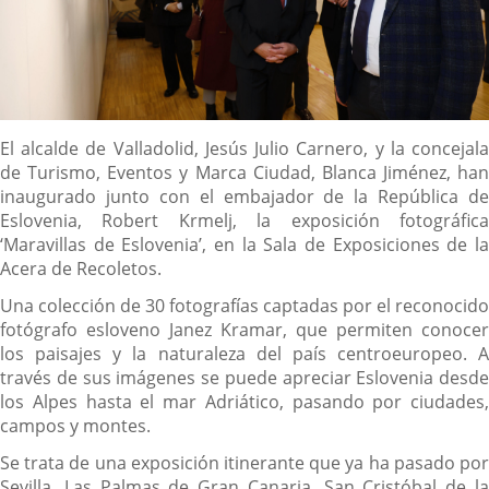
Descripción
El alcalde de Valladolid, Jesús Julio Carnero, y la concejala
de Turismo, Eventos y Marca Ciudad, Blanca Jiménez, han
inaugurado junto con el embajador de la República de
Eslovenia, Robert Krmelj, la exposición fotográfica
‘Maravillas de Eslovenia’, en la Sala de Exposiciones de la
Acera de Recoletos.
Una colección de 30 fotografías captadas por el reconocido
fotógrafo esloveno Janez Kramar, que permiten conocer
los paisajes y la naturaleza del país centroeuropeo. A
través de sus imágenes se puede apreciar Eslovenia desde
los Alpes hasta el mar Adriático, pasando por ciudades,
campos y montes.
Se trata de una exposición itinerante que ya ha pasado por
Sevilla, Las Palmas de Gran Canaria, San Cristóbal de la