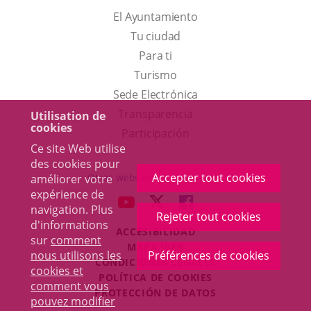
El Ayuntamiento
Tu ciudad
Para ti
Este
Turismo
enlace
Enlace
Sede Electrónica
se
a
Transparencia
Utilisation de
cookies
abrirá
una
Participación
Ce site Web utilise
en
aplicación
des cookies pour
una
externa.
Accepter tout cookies
Otras webs del ayuntamiento
améliorer votre
ventana
expérience de
aderSocial
ENLACE
ENLACE
ENLACE
navigation. Plus
nueva.
Rejeter tout cookies
A
A
A
d'informations
ACCESIBILIDAD
UNA
UNA
UNA
sur
comment
MAPA WEB
APLICACIÓN
APLICACIÓN
APLICACIÓN
nous utilisons les
Préférences de cookies
r
CONDICIONES LEGALES
EXTERNA.
EXTERNA.
EXTERNA.
cookies et
POLÍTICA DE COOKIES
comment vous
PROTECCIÓN DE DATOS
pouvez modifier
Toggl