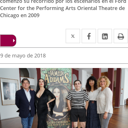
comenzó su recorrido por los escenarios en el Ford
Center for the Performing Arts Oriental Theatre de
Chicago en 2009
Twitter
Enlace
Facebook
Enlace
Linke
Enlace
I
a
a
a
una
una
una
Fecha
9 de mayo de 2018
de
aplicación
aplicación
aplica
la
noticia
externa.
externa.
extern