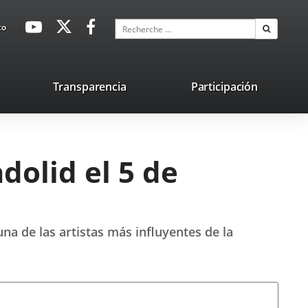
avaHeaderSocial
Enlace
Enlace
Enlace
Recherche
to
Recherch
a
a
a
una
una
una
aplicación
aplicación
aplicación
lace
Transparencia
Participación
externa.
externa.
externa.
na
licación
terna.
dolid el 5 de
una de las artistas más influyentes de la