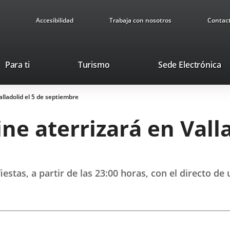
Accesibilidad
Trabaja con nosotros
Contac
Este
En
Para ti
Turismo
Sede Electrónica
enlace
a
se
u
lladolid el 5 de septiembre
abrirá
ap
en
ex
ne aterrizará en Valla
una
ventana
nueva.
stas, a partir de las 23:00 horas, con el directo de 