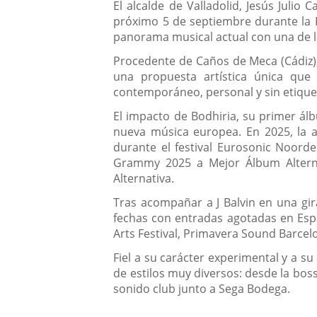
Descripción
El alcalde de Valladolid, Jesús Julio
próximo 5 de septiembre durante la Fe
panorama musical actual con una de l
Procedente de Caños de Meca (Cádiz),
una propuesta artística única que
contemporáneo, personal y sin etique
El impacto de Bodhiria, su primer ál
nueva música europea. En 2025, la 
durante el festival Eurosonic Noorde
Grammy 2025 a Mejor Álbum Alterna
Alternativa.
Tras acompañar a J Balvin en una gir
fechas con entradas agotadas en Esp
Arts Festival, Primavera Sound Barcel
Fiel a su carácter experimental y a s
de estilos muy diversos: desde la boss
sonido club junto a Sega Bodega.