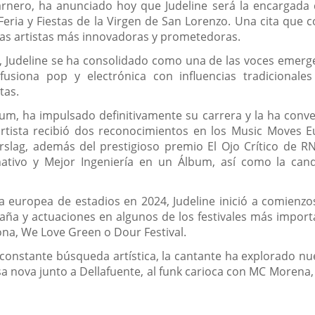
 Carnero, ha anunciado hoy que Judeline será la encargada
ria y Fiestas de la Virgen de San Lorenzo. Una cita que c
as artistas más innovadoras y prometedoras.
 Judeline se ha consolidado como una de las voces emerge
 fusiona pop y electrónica con influencias tradiciona
tas.
bum, ha impulsado definitivamente su carrera y la ha conv
artista recibió dos reconocimientos en los Music Moves
rslag, además del prestigioso premio El Ojo Crítico de R
tivo y Mejor Ingeniería en un Álbum, así como la cand
a europea de estadios en 2024, Judeline inició a comienz
aña y actuaciones en algunos de los festivales más impor
ona, We Love Green o Dour Festival.
u constante búsqueda artística, la cantante ha explorado nu
a nova junto a Dellafuente, al funk carioca con MC Morena, 