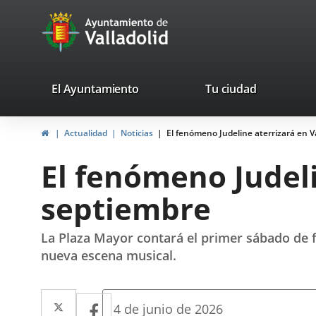
Portal
Saltar al contenido
avaTop
Web
del
Ayuntamiento
valladolid.es
El Ayuntamiento
Tu ciudad
de
Inicio
Actualidad
Noticias
El fenómeno Judeline aterrizará en Va
Valladolid
El fenómeno Judeli
septiembre
La Plaza Mayor contará el primer sábado de fie
nueva escena musical.
Twitter
Enlace
Facebook
Enlace
Fecha
4 de junio de 2026