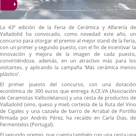
Descripción
La 43ª edición de la Feria de Cerámica y Alfarería de
Valladolid ha convocado, como novedad este año, un
concurso para otorgar el premio al mejor stand de la Feria,
con un primer y segundo puesto, con el fin de incentivar la
innovación y mejora de la imagen de cada puesto,
convirtiéndose, además, en un atractivo más para los
visitantes, y aplicando la campaña ‘Más cerámica menos
plástico’.
El primer puesto del concurso, con una dotación
económica de 300 euros que entrega A.CE.VA (Asociación
de Ceramistas Vallisoletanos) y una cesta de productos de
Valladolid (vino, queso y miel) cortesía de la Ruta del Vino
de Cigales y una cazuela de barro de Arrabal de Portillo
firmada por Andrés Pérez, ha recaído en Carla Dias, de
Fermentelos (Portugal).
El segundo premio, que cuenta también con una cesta una