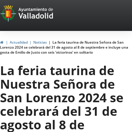
Portal
Saltar al contenido
Web
del
Ayuntamiento
Inicio
Actualidad
Noticias
La feria taurina de Nuestra Señora de San
Lorenzo 2024 se celebrará del 31 de agosto al 8 de septiembre e incluye una
de
gesta de Emilio de Justo con seis ‘victorinos’ en solitario
Valladolid
La feria taurina de
Nuestra Señora de
San Lorenzo 2024 se
celebrará del 31 de
agosto al 8 de