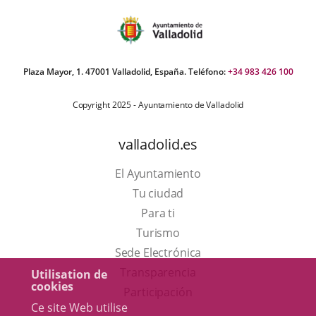
Plaza Mayor, 1. 47001 Valladolid, España. Teléfono:
+34 983 426 100
Copyright 2025 - Ayuntamiento de Valladolid
valladolid.es
El Ayuntamiento
Tu ciudad
Para ti
Este
Turismo
enlace
Enlace
Sede Electrónica
se
a
Transparencia
Utilisation de
cookies
abrirá
una
Participación
Ce site Web utilise
en
aplicación