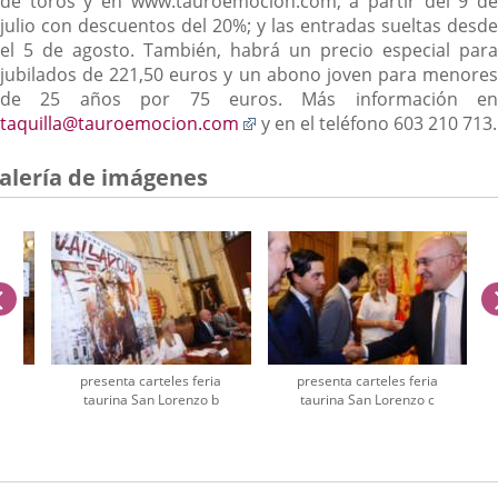
de toros y en www.tauroemocion.com, a partir del 9 de
julio con descuentos del 20%; y las entradas sueltas desde
el 5 de agosto. También, habrá un precio especial para
jubilados de 221,50 euros y un abono joven para menores
de 25 años por 75 euros. Más información en
Enlace
taquilla@tauroemocion.com
y en el teléfono 603 210 713.
a
una
alería de imágenes
aplicación
externa.
anterior
a
presenta carteles feria
presenta carteles feria
A
taurina San Lorenzo b
taurina San Lorenzo c
úmero
e
apositivas: