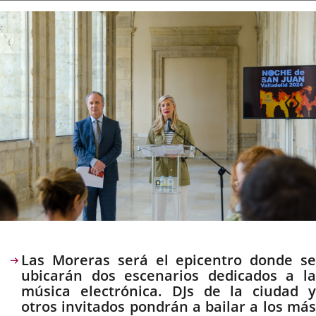
la
noticia
externa.
externa.
extern
Descripción
Las Moreras será el epicentro donde se
ubicarán dos escenarios dedicados a la
música electrónica. DJs de la ciudad y
otros invitados pondrán a bailar a los más