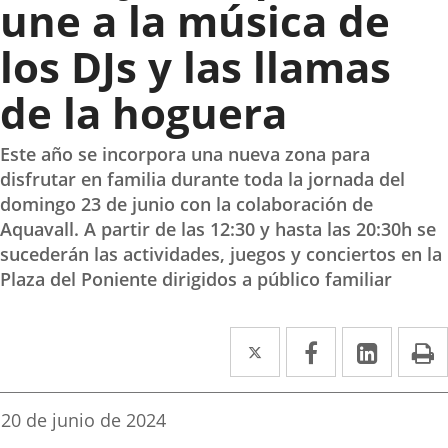
une a la música de
los DJs y las llamas
de la hoguera
Este año se incorpora una nueva zona para
disfrutar en familia durante toda la jornada del
domingo 23 de junio con la colaboración de
Aquavall. A partir de las 12:30 y hasta las 20:30h se
sucederán las actividades, juegos y conciertos en la
Plaza del Poniente dirigidos a público familiar
Twitter
Enlace
Facebook
Enlace
Linke
Enlace
I
a
a
a
una
una
una
Fecha
20 de junio de 2024
de
aplicación
aplicación
aplica