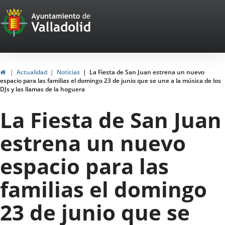
Portal
Saltar al contenido
Web
del
Ayuntamiento
Inicio
Actualidad
Noticias
La Fiesta de San Juan estrena un nuevo
espacio para las familias el domingo 23 de junio que se une a la música de los
de
DJs y las llamas de la hoguera
Valladolid
La Fiesta de San Juan
estrena un nuevo
espacio para las
familias el domingo
23 de junio que se