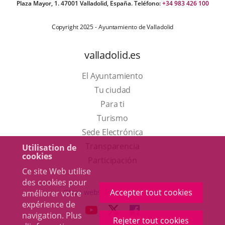
Plaza Mayor, 1. 47001 Valladolid, España. Teléfono:
+34 983 426 100
Copyright 2025 - Ayuntamiento de Valladolid
valladolid.es
El Ayuntamiento
Tu ciudad
Para ti
Este
Turismo
enlace
Enlace
Sede Electrónica
se
a
Transparencia
Utilisation de
cookies
abrirá
una
Participación
Ce site Web utilise
en
aplicación
des cookies pour
una
externa.
Accepter tout cookies
Otras webs del ayuntamiento
améliorer votre
ventana
expérience de
aderSocial
ENLACE
ENLACE
ENLACE
navigation. Plus
nueva.
Rejeter tout cookies
A
A
A