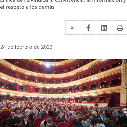
el respeto a los demás
Twitter
Enlace
Facebook
Enlace
Linke
Enlace
I
a
a
a
una
una
una
Fecha
24 de febrero de 2023
de
aplicación
aplicación
aplica
la
noticia
externa.
externa.
extern