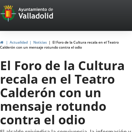
Portal
Saltar al contenido
Web
del
Ayuntamiento
Inicio
Actualidad
Noticias
El Foro de la Cultura recala en el Teatro
Calderón con un mensaje rotundo contra el odio
de
El Foro de la Cultura
Valladolid
recala en el Teatro
Calderón con un
mensaje rotundo
contra el odio
El alcalde reivindica la convivencia, la información y