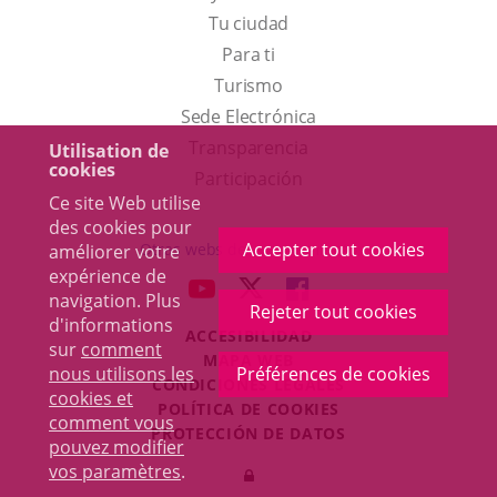
Tu ciudad
Para ti
Este
Turismo
enlace
Enlace
Sede Electrónica
se
a
Transparencia
Utilisation de
cookies
abrirá
una
Participación
Ce site Web utilise
en
aplicación
des cookies pour
una
externa.
Accepter tout cookies
Otras webs del ayuntamiento
améliorer votre
ventana
expérience de
aderSocial
ENLACE
ENLACE
ENLACE
navigation. Plus
nueva.
Rejeter tout cookies
A
A
A
d'informations
ACCESIBILIDAD
UNA
UNA
UNA
sur
comment
MAPA WEB
APLICACIÓN
APLICACIÓN
APLICACIÓN
nous utilisons les
Préférences de cookies
r
CONDICIONES LEGALES
EXTERNA.
EXTERNA.
EXTERNA.
cookies et
POLÍTICA DE COOKIES
comment vous
PROTECCIÓN DE DATOS
pouvez modifier
Toggl
vos paramètres
.
Iniciar
navig
sesión