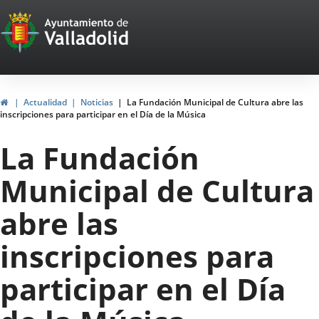
Portal
Saltar al contenido
Web
del
Ayuntamiento
Inicio
Actualidad
Noticias
La Fundación Municipal de Cultura abre las
inscripciones para participar en el Día de la Música
de
La Fundación
Valladolid
Municipal de Cultura
abre las
inscripciones para
participar en el Día