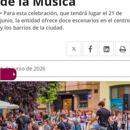
de la Música
• Para esta celebración, que tendrá lugar el 21 de
junio, la entidad ofrece doce escenarios en el centro
y los barrios de la ciudad.
Twitter
Enlace
Facebook
Enlace
Linke
Enlace
I
a
a
a
una
una
una
Fecha
1 de junio de 2026
de
aplicación
aplicación
aplica
la
noticia
externa.
externa.
extern