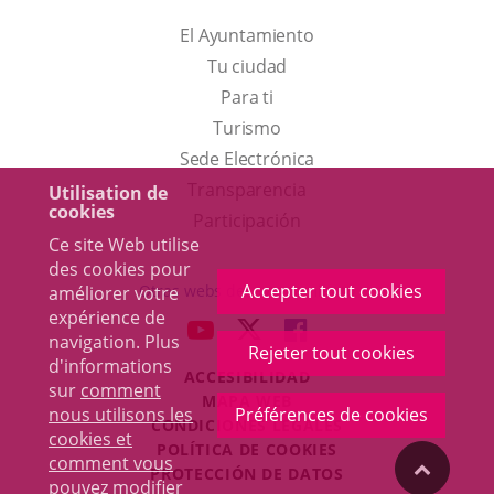
El Ayuntamiento
Tu ciudad
Para ti
Este
Turismo
enlace
Enlace
Sede Electrónica
se
a
Transparencia
Utilisation de
cookies
abrirá
una
Participación
Ce site Web utilise
en
aplicación
des cookies pour
una
externa.
Accepter tout cookies
Otras webs del ayuntamiento
améliorer votre
ventana
expérience de
aderSocial
ENLACE
ENLACE
ENLACE
navigation. Plus
nueva.
Rejeter tout cookies
A
A
A
d'informations
ACCESIBILIDAD
UNA
UNA
UNA
sur
comment
MAPA WEB
APLICACIÓN
APLICACIÓN
APLICACIÓN
nous utilisons les
Préférences de cookies
r
CONDICIONES LEGALES
EXTERNA.
EXTERNA.
EXTERNA.
cookies et
POLÍTICA DE COOKIES
comment vous
"Volver
PROTECCIÓN DE DATOS
pouvez modifier
Toggl