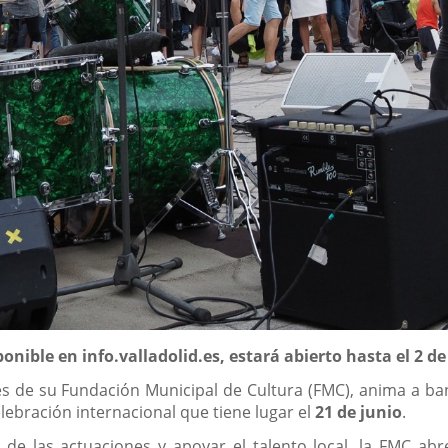
ponible en info.valladolid.es, estará abierto hasta el 2 de
és de su Fundación Municipal de Cultura (FMC), anima a band
lebración internacional que tiene lugar el
21 de junio
.
ón de las actuaciones y apoyar el talento local, la FMC a