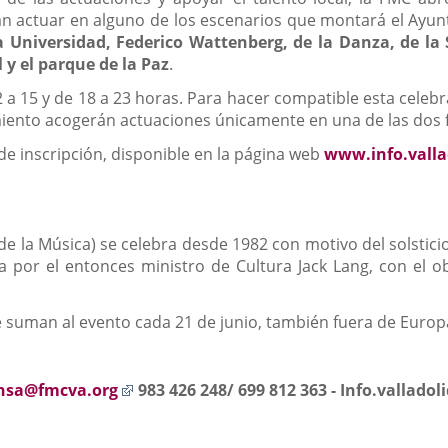
n actuar en alguno de los escenarios que montará el Ayun
a Universidad, Federico Wattenberg, de la Danza, de la 
 y el parque de la Paz
.
2 a 15 y de 18 a 23 horas. Para hacer compatible esta celebr
miento acogerán actuaciones únicamente en una de las dos f
de inscripción, disponible en la página web
www.info.valla
de la Música) se celebra desde 1982 con motivo del solsticio
da por el entonces ministro de Cultura Jack Lang, con el 
se suman al evento cada 21 de junio, también fuera de Eur
Enlace
nsa@fmcva.org
983 426 248/ 699 812 363 -
Info.valladoli
a
una