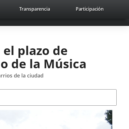
lace
Transparencia
Participación
avaHeaderSocial
Enlace
Enlace
Enlace
Recherche
to
Recherch
a
a
a
a
una
una
una
icación
aplicación
aplicación
aplicación
erna.
externa.
externa.
externa.
el plazo de
eo de la Música
rrios de la ciudad