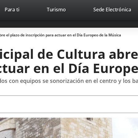
Este
En
Para ti
Turismo
Sede Electrónica
Accesibilidad
Trabaja con nosotros
Contac
enlace
a
se
un
abrirá
apl
re el plazo de inscripción para actuar en el Día Europeo de la Música
en
ext
una
ipal de Cultura abre 
ventana
nueva.
ctuar en el Día Europ
os con equipos se sonorización en el centro y los ba