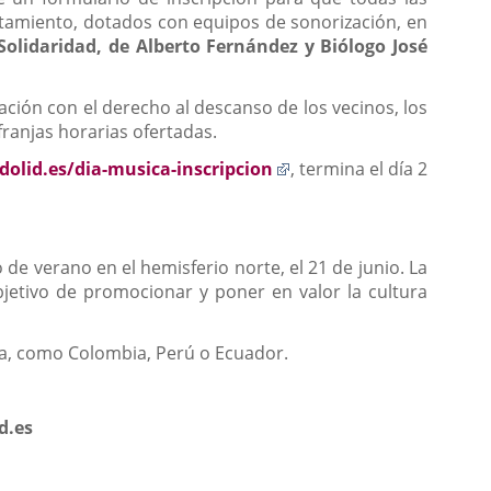
tamiento, dotados con equipos de sonorización, en
Solidaridad, de Alberto Fernández y Biólogo José
ación con el derecho al descanso de los vecinos, los
ranjas horarias ofertadas.
Enlace
dolid.es/dia-musica-inscripcion
, termina el día 2
a
una
aplicación
externa.
 de verano en el hemisferio norte, el 21 de junio. La
objetivo de promocionar y poner en valor la cultura
opa, como Colombia, Perú o Ecuador.
d.es