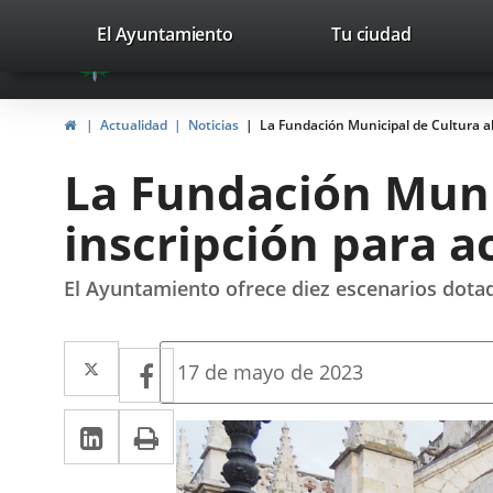
Portal
Saltar al contenido
valladolid.es
El Ayuntamiento
Tu ciudad
avaTop
Web
del
Inicio
Actualidad
Noticias
La Fundación Municipal de Cultura ab
Ayuntamiento
La Fundación Munic
de
inscripción para a
Valladolid
El Ayuntamiento ofrece diez escenarios dotad
Twitter
Enlace
Facebook
Enlace
Fecha
17 de mayo de 2023
de
a
a
la
LinkedIn
Enlace
Imprimir
una
noticia
una
a
aplicación
aplicación