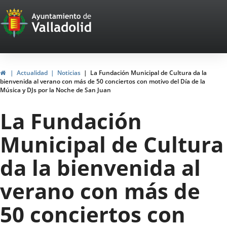
Portal
Saltar al contenido
Web
del
Ayuntamiento
Inicio
Actualidad
Noticias
La Fundación Municipal de Cultura da la
bienvenida al verano con más de 50 conciertos con motivo del Día de la
de
Música y DJs por la Noche de San Juan
Valladolid
La Fundación
Municipal de Cultura
da la bienvenida al
verano con más de
50 conciertos con