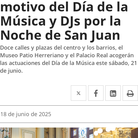
motivo del Día de la
Música y DJs por la
Noche de San Juan
Doce calles y plazas del centro y los barrios, el
Museo Patio Herreriano y el Palacio Real acogerán
las actuaciones del Día de la Música este sábado, 21
de junio.
Twitter
Enlace
Facebook
Enlace
Linke
Enlace
I
a
a
a
una
una
una
Fecha
18 de junio de 2025
de
aplicación
aplicación
aplica
la
noticia
externa.
externa.
extern