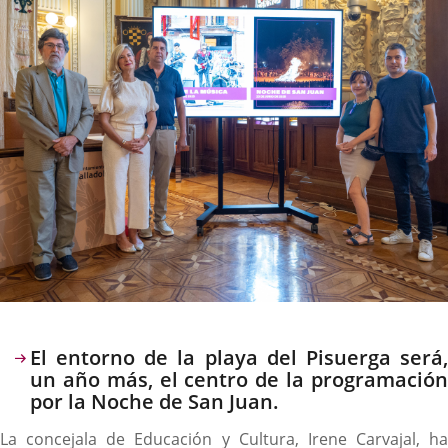
Descripción
El entorno de la playa del Pisuerga será,
un año más, el centro de la programación
por la Noche de San Juan.
La concejala de Educación y Cultura, Irene Carvajal, ha