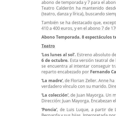
abono de temporada y 7 para el abono
Teatro Calderón ha mantenido desde 
(teatro, danza y lírica), buscando si
También se ha destacado que, excepto
410 a 400 euros, y en el abono 7 de 17
Abono Temporada. 8 espectáculos tea
Teatro
‘Los lunes al sol’.
Estreno absoluto de
6 de octubre.
Esta versión teatral de 
se encuentra al intentar conseguir t
reparto encabezado por
Fernando Ca
‘La madre’
, de Florian Zeller. Anne h
verdadero vínculo con su marido. Dir
‘La colección’
, de Juan Mayorga. Un m
Dirección: Juan Mayorga. Encabezan e
‘Poncia’
, de Luis Luque, a partir de
Bernarda y sus hijas. Interpretada po