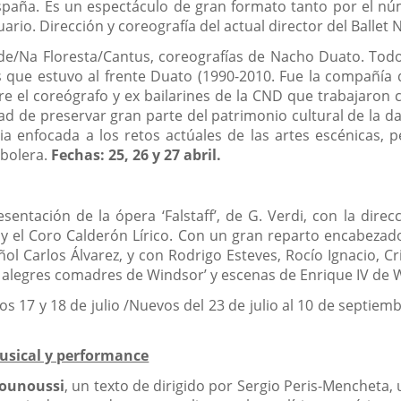
España. Es un espectáculo de gran formato tanto por el n
uario. Dirección y coreografía del actual director del Balle
de/Na Floresta/Cantus, coreografías de Nacho Duato. Tod
s que estuvo al frente Duato (1990-2010. Fue la compañía
e el coreógrafo y ex bailarines de la CND que trabajaron 
dad de preservar gran parte del patrimonio cultural de la da
 enfocada a los retos actúales de las artes escénicas, pero
 bolera.
Fechas: 25, 26 y 27 abril.
entación de la ópera ‘Falstaff’, de G. Verdi, con la direcc
n y el Coro Calderón Lírico. Con un gran reparto encabeza
ol Carlos Álvarez, y con Rodrigo Esteves, Rocío Ignacio, Cr
 alegres comadres de Windsor’ y escenas de Enrique IV de
ios 17 y 18 de julio /Nuevos del 23 de julio al 10 de septi
musical y performance
Younoussi
, un texto de dirigido por Sergio Peris-Mencheta,