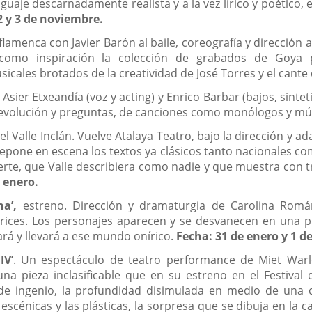
guaje descarnadamente realista y a la vez lírico y poético,
2 y 3 de noviembre.
lamenca con Javier Barón al baile, coreografía y dirección ar
como inspiración la colección de grabados de Goya p
icales brotados de la creatividad de José Torres y el cant
sier Etxeandía (voz y acting) y Enrico Barbar (bajos, sin
e revolución y preguntas, de canciones como monólogos y m
l Valle Inclán. Vuelve Atalaya Teatro, bajo la dirección y ad
pone en escena los textos ya clásicos tanto nacionales como
a muerte, que Valle describiera como nadie y que muestra co
e enero.
a’,
estreno. Dirección y dramaturgia de Carolina Romá
rices. Los personajes aparecen y se desvanecen en una 
tará y llevará a ese mundo onírico.
Fecha: 31 de enero y 1 de
IV’
. Un espectáculo de teatro performance de Miet Warlo
a pieza inclasificable que en su estreno en el Festiva
 de ingenio, la profundidad disimulada en medio de una 
 escénicas y las plásticas, la sorpresa que se dibuja en la