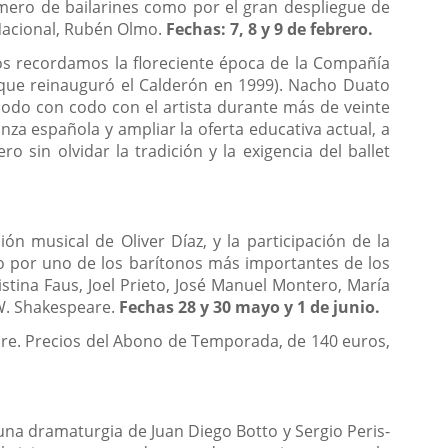
úmero de bailarines como por el gran despliegue de
t Nacional, Rubén Olmo.
Fechas: 7, 8 y 9 de febrero.
os recordamos la floreciente época de la Compañía
 que reinauguró el Calderón en 1999). Nacho Duato
codo con codo con el artista durante más de veinte
nza española y ampliar la oferta educativa actual, a
 sin olvidar la tradición y la exigencia del ballet
ión musical de Oliver Díaz, y la participación de la
do por uno de los barítonos más importantes de los
istina Faus, Joel Prieto, José Manuel Montero, María
 W. Shakespeare.
Fechas 28 y 30 mayo y 1 de junio.
embre. Precios del Abono de Temporada, de 140 euros,
 una dramaturgia de Juan Diego Botto y Sergio Peris-