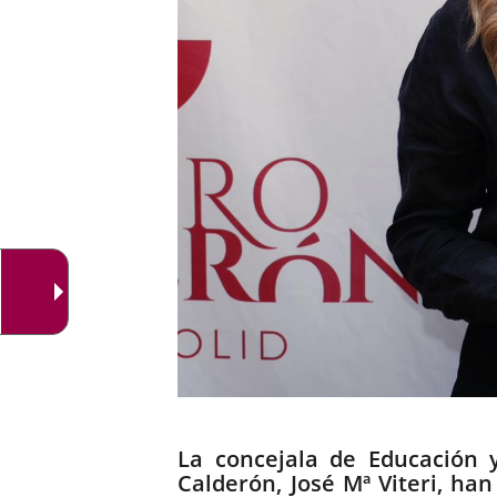
Descripción
La concejala de Educación y
Calderón, José Mª Viteri, ha