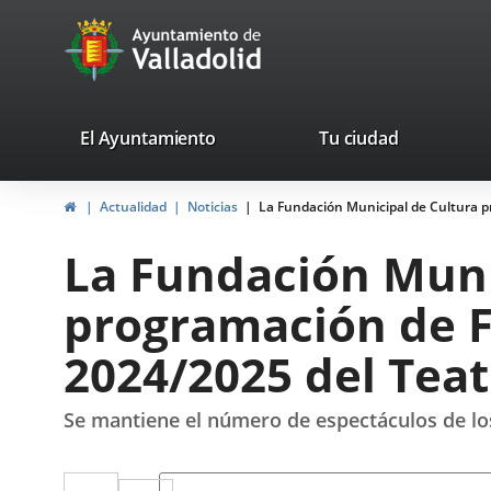
Portal
Saltar al contenido
avaTop
Web
del
Ayuntamiento
valladolid.es
El Ayuntamiento
Tu ciudad
de
Inicio
Actualidad
Noticias
La Fundación Municipal de Cultura p
Valladolid
La Fundación Muni
programación de F
2024/2025 del Tea
Se mantiene el número de espectáculos de los
Twitter
Enlace