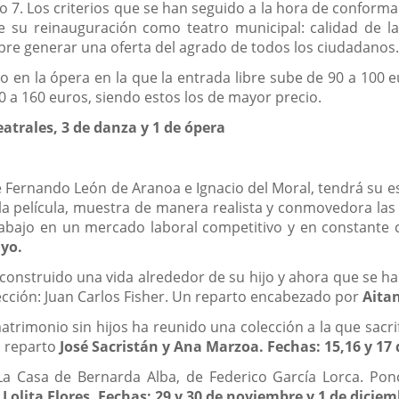
 7. Los criterios que se han seguido a la hora de confor
su reinauguración como teatro municipal: calidad de las
empre generar una oferta del agrado de todos los ciudadanos
 en la ópera en la que la entrada libre sube de 90 a 100 
0 a 160 euros, siendo estos los de mayor precio.
trales, 3 de danza y 1 de ópera
 Fernando León de Aranoa e Ignacio del Moral, tendrá su es
la película, muestra de manera realista y conmovedora las 
rabajo en un mercado laboral competitivo y en constante 
yo.
a construido una vida alrededor de su hijo y ahora que se ha 
ección: Juan Carlos Fisher. Un reparto encabezado por
Aitan
atrimonio sin hijos ha reunido una colección a la que sacr
l reparto
José Sacristán y Ana Marzoa. Fechas: 15,16 y 17
 La Casa de Bernarda Alba, de Federico García Lorca. Pon
r
Lolita Flores. Fechas: 29 y 30 de noviembre y 1 de diciem