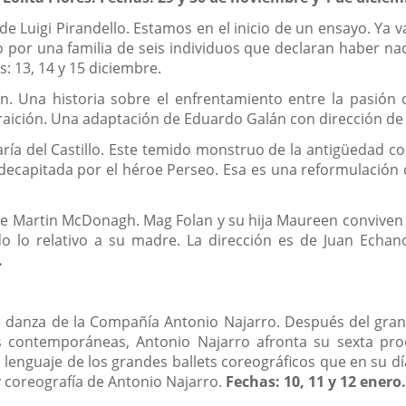
 de Luigi Pirandello. Estamos en el inicio de un ensayo. Ya 
do por una familia de seis individuos que declaran haber n
 13, 14 y 15 diciembre.
rín. Una historia sobre el enfrentamiento entre la pasión
 traición. Una adaptación de Eduardo Galán con dirección d
María del Castillo. Este temido monstruo de la antigüedad c
ecapitada por el héroe Perseo. Esa es una reformulación d
de Martin McDonagh. Mag Folan y su hija Maureen conviven
do lo relativo a su madre. La dirección es de Juan Echa
.
 danza de la Compañía Antonio Najarro. Después del gran é
contemporáneas, Antonio Najarro afronta su sexta prod
l lenguaje de los grandes ballets coreográficos que en su d
y coreografía de Antonio Najarro.
Fechas: 10, 11 y 12 enero