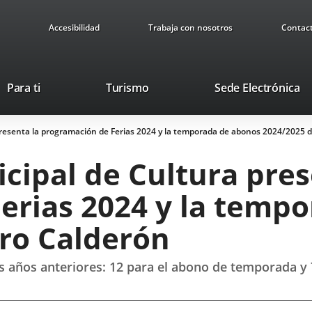
Accesibilidad
Trabaja con nosotros
Contac
Este
En
Para ti
Turismo
Sede Electrónica
enlace
a
se
u
resenta la programación de Ferias 2024 y la temporada de abonos 2024/2025 d
abrirá
ap
en
ex
cipal de Cultura pres
una
ventana
erias 2024 y la temp
nueva.
tro Calderón
 años anteriores: 12 para el abono de temporada y 