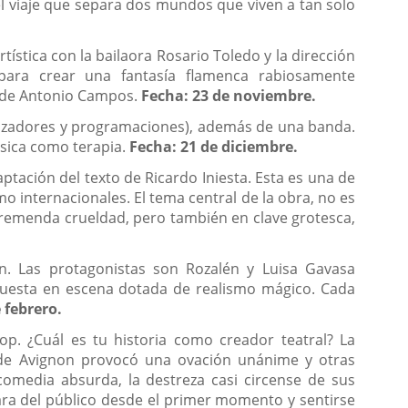
 el viaje que separa dos mundos que viven a tan solo
tística con la bailaora Rosario Toledo y la dirección
ara crear una fantasía flamenca rabiosamente
e de Antonio Campos.
Fecha: 23 de noviembre.
tetizadores y programaciones), además de una banda.
úsica como terapia.
Fecha: 21 de diciembre.
aptación del texto de Ricardo Iniesta. Esta es una de
 internacionales. El tema central de la obra, no es
n tremenda crueldad, pero también en clave grotesca,
n. Las protagonistas son Rozalén y Luisa Gavasa
puesta en escena dotada de realismo mágico. Cada
 febrero.
p. ¿Cuál es tu historia como creador teatral? La
l de Avignon provocó una ovación unánime y otras
comedia absurda, la destreza casi circense de sus
 cara del público desde el primer momento y sentirse