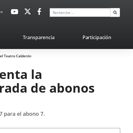
avaHeaderSocial
Enlace
Enlace
Enlace
Recherche
to
Recherch
a
a
a
una
una
una
aplicación
aplicación
aplicación
lace
Transparencia
Participación
externa.
externa.
externa.
na
el Teatro Calderón
licación
terna.
enta la
orada de abonos
7 para el abono 7.