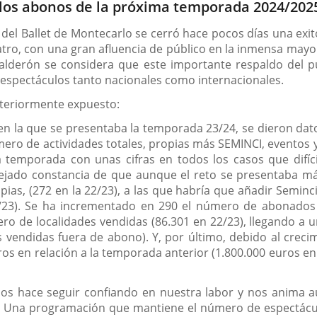
los abonos de la próxima temporada 2024/2025
a’ del Ballet de Montecarlo se cerró hace pocos días una ex
eatro, con una gran afluencia de público en la inmensa may
alderón se considera que este importante respaldo del públ
 espectáculos tanto nacionales como internacionales.
nteriormente expuesto:
en la que se presentaba la temporada 23/24, se dieron dat
ero de actividades totales, propias más SEMINCI, eventos 
la temporada con unas cifras en todos los casos que difí
ado constancia de que aunque el reto se presentaba más q
ias, (272 en la 22/23), a las que habría que añadir Seminci
2/23). Se ha incrementado en 290 el número de abonados 
 de localidades vendidas (86.301 en 22/23), llegando a un
 vendidas fuera de abono). Y, por último, debido al creci
os en relación a la temporada anterior (1.800.000 euros en 
nos hace seguir confiando en nuestra labor y nos anima 
 Una programación que mantiene el número de espectáculo