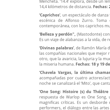
Mencheta. ‘14.4’ explora, desde un len
14,4 kilómetros de distancia.
Fechas: 
‘Caprichos’
, un espectáculo de danza f
escénica de Alfonso Zurro. Toma 
contemporánea, con los caprichos mus
‘Belleza y perdón",
(Mastodonte) con A
Es un viaje de alabanzas a la vida, d
‘Divinas palabras’
, de Ramón María de
las compañías nacionales que mejor re
otro, que la avaricia, la lujuria y l
la miseria humana.
Fechas: 18 y 19 d
‘Chavela Vargas, la última chaman
acompañadas por cuatro actores/act
noche se canalizará el ‘Mito’, que can
‘One Song: Histoire (s) du Théâtre 
respuesta de Warlop es One Song, un
magnificas críticas. Es un desborde
performers, el diálogo entre las artes