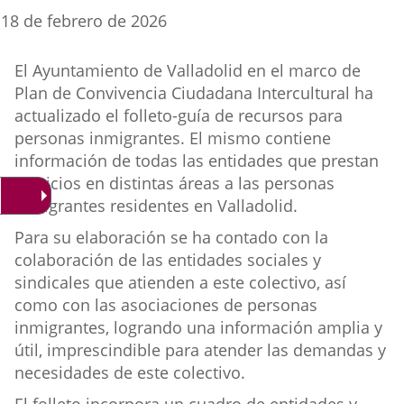
una
una
una
Fecha
18 de febrero de 2026
de
aplicación
aplicación
aplica
la
Texto
noticia
El Ayuntamiento de Valladolid en el marco de
externa.
externa.
extern
descriptivo
Plan de Convivencia Ciudadana Intercultural ha
utilizado
cuando
actualizado el folleto-guía de recursos para
este
personas inmigrantes. El mismo contiene
contenido
información de todas las entidades que prestan
aparezca
servicios en distintas áreas a las personas
dentro
inmigrantes residentes en Valladolid.
de
un
Para su elaboración se ha contado con la
listado.
colaboración de las entidades sociales y
sindicales que atienden a este colectivo, así
como con las asociaciones de personas
inmigrantes, logrando una información amplia y
útil, imprescindible para atender las demandas y
necesidades de este colectivo.