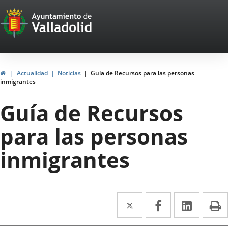
Portal
Saltar al contenido
Web
del
Ayuntamiento
Inicio
Actualidad
Noticias
Guía de Recursos para las personas
inmigrantes
de
Guía de Recursos
Valladolid
para las personas
inmigrantes
Twitter
Enlace
Facebook
Enlace
Linke
Enlace
I
a
a
a