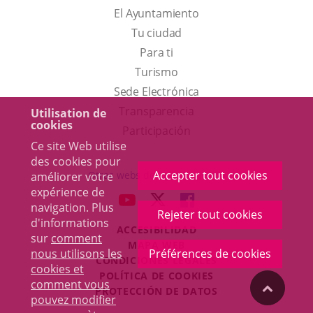
El Ayuntamiento
Tu ciudad
Para ti
Este
Turismo
enlace
Enlace
Sede Electrónica
se
a
Transparencia
Utilisation de
cookies
abrirá
una
Participación
Ce site Web utilise
en
aplicación
des cookies pour
una
externa.
Accepter tout cookies
Otras webs del ayuntamiento
améliorer votre
ventana
expérience de
aderSocial
ENLACE
ENLACE
ENLACE
navigation. Plus
nueva.
Rejeter tout cookies
A
A
A
d'informations
ACCESIBILIDAD
UNA
UNA
UNA
sur
comment
MAPA WEB
APLICACIÓN
APLICACIÓN
APLICACIÓN
nous utilisons les
Préférences de cookies
r
CONDICIONES LEGALES
EXTERNA.
EXTERNA.
EXTERNA.
cookies et
POLÍTICA DE COOKIES
comment vous
"Volver
PROTECCIÓN DE DATOS
pouvez modifier
Toggl