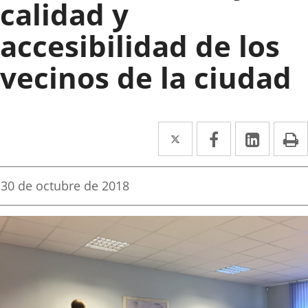
calidad y
accesibilidad de los
vecinos de la ciudad
Twitter
Enlace
Facebook
Enlace
Linke
Enlace
I
a
a
a
una
una
una
Fecha
30 de octubre de 2018
de
aplicación
aplicación
aplica
la
noticia
externa.
externa.
extern