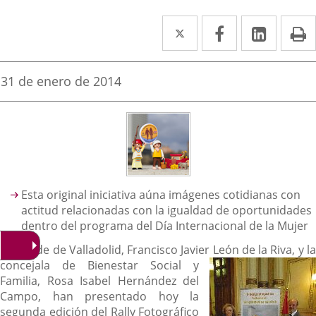
Twitter
Enlace
Facebook
Enlace
Linke
Enlace
I
a
a
a
una
una
una
Fecha
31 de enero de 2014
de
aplicación
aplicación
aplica
la
noticia
externa.
externa.
extern
Descripción
Esta original iniciativa aúna imágenes cotidianas con
actitud relacionadas con la igualdad de oportunidades
dentro del programa del Día Internacional de la Mujer
El alcalde de Valladolid, Francisco Javier León de la Riva, y la
co
ncejala de Bienestar Social y
Familia, Rosa Isabel Hernández del
Campo, han presentado hoy la
segunda edición del Rally Fotográfico