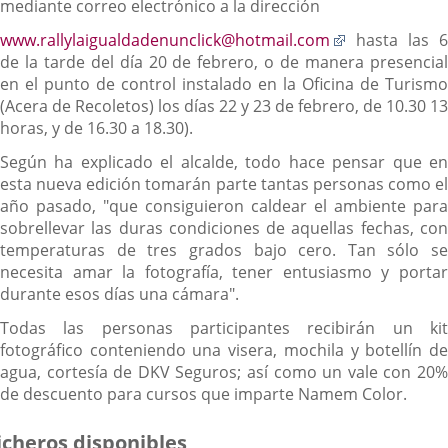
mediante correo electrónico a la dirección
Enlace
www.rallylaigualdadenunclick@hotmail.com
hasta las 6
a
de la tarde del día 20 de febrero, o de manera presencial
una
en el punto de control instalado en la Oficina de Turismo
aplicación
(Acera de Recoletos) los días 22 y 23 de febrero, de 10.30 13
externa.
horas, y de 16.30 a 18.30).
Según ha explicado el alcalde, todo hace pensar que en
esta nueva edición tomarán parte tantas personas como el
año pasado, "que consiguieron caldear el ambiente para
sobrellevar las duras condiciones de aquellas fechas, con
temperaturas de tres grados bajo cero. Tan sólo se
necesita amar la fotografía, tener entusiasmo y portar
durante esos días una cámara".
Todas las personas participantes recibirán un kit
fotográfico conteniendo una visera, mochila y botellín de
agua, cortesía de DKV Seguros; así como un vale con 20%
de descuento para cursos que imparte Namem Color.
icheros disponibles