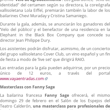
identidad" del certamen según su directora, la coreógrafa
vallisoletana Lola Eiffel, premiarán también la labor de los
bailarines Chevi Muraday y Cristina Samaniego.
Durante la gala, además, se anunciarán los ganadores del
‘Velo del público’ y el benefactor de una residencia en la
Elephant in the Black Box Company que concede su
director Jean Philippe Dury.
Los asistentes podrán disfrutar, asimismo, de un concierto
del grupo vallisoletano Cover Club, un vino español y un fin
de fiesta a modo de ‘live set’ que dirigirá RAIO.
Las entradas para la gala pueden adquirirse, por un precio
único de 12 euros, a través del portal
Enlace
www.vayaentradas.com
a
Masterclass con Fanny Sage
una
aplicación
La bailarina francesa
Fanny Sage
ofrecerá, el mism
externa.
domingo 29 de febrero en el Salón de los Espejos del
Teatro Calderón,
una masterclass para profesionales de