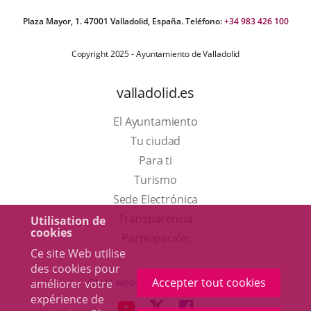
Plaza Mayor, 1. 47001 Valladolid, España. Teléfono:
+34 983 426 100
Copyright 2025 - Ayuntamiento de Valladolid
valladolid.es
El Ayuntamiento
Tu ciudad
Para ti
Este
Turismo
enlace
Enlace
Sede Electrónica
se
a
Transparencia
Utilisation de
cookies
abrirá
una
Participación
Ce site Web utilise
en
aplicación
des cookies pour
una
externa.
Accepter tout cookies
Otras webs del ayuntamiento
améliorer votre
ventana
expérience de
aderSocial
ENLACE
ENLACE
ENLACE