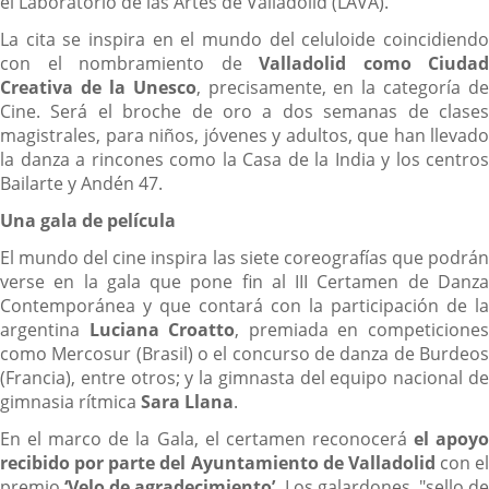
el Laboratorio de las Artes de Valladolid (LAVA).
La cita se inspira en el mundo del celuloide coincidiendo
con el nombramiento de
Valladolid como Ciudad
Creativa de la Unesco
, precisamente, en la categoría de
Cine. Será el broche de oro a dos semanas de clases
magistrales, para niños, jóvenes y adultos, que han llevado
la danza a rincones como la Casa de la India y los centros
Bailarte y Andén 47.
Una gala de película
El mundo del cine inspira las siete coreografías que podrán
verse en la gala que pone fin al III Certamen de Danza
Contemporánea y que contará con la participación de la
argentina
Luciana Croatto
, premiada en competicione
como Mercosur (Brasil) o el concurso de danza de Burdeos
(Francia), entre otros; y la gimnasta del equipo nacional de
gimnasia rítmica
Sara Llana
.
En el marco de la Gala, el certamen reconocerá
el apoy
recibido por parte del Ayuntamiento de Valladolid
con el
premio
‘Velo de agradecimiento’
. Los galardones, "sello d