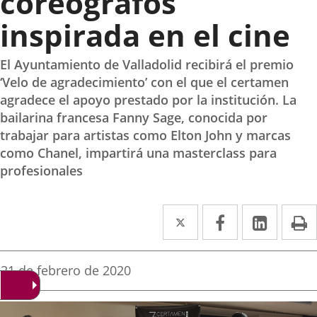
coreógrafos
inspirada en el cine
El Ayuntamiento de Valladolid recibirá el premio
‘Velo de agradecimiento’ con el que el certamen
agradece el apoyo prestado por la institución. La
bailarina francesa Fanny Sage, conocida por
trabajar para artistas como Elton John y marcas
como Chanel, impartirá una masterclass para
profesionales
Twitter
Enlace
Facebook
Enlace
Linke
Enlace
I
a
a
a
una
una
una
Fecha
21 de febrero de 2020
de
aplicación
aplicación
aplica
la
noticia
externa.
externa.
extern