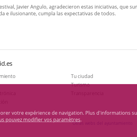
Festival, Javier Angulo, agradecieron estas iniciativas, que
da e ilusionante, cumpla las expectativas de todos.
id.es
amiento
Tu ciudad
Este
Turismo
Enlace
enlace
trónica
Transparencia
a
se
ción
una
abrirá
iorer votre expérience de navigation. Plus d'informations s
aplicación
en
ous pouvez modifier vos paramètres
.
Otras webs del ayuntamiento
externa.
una
ventana