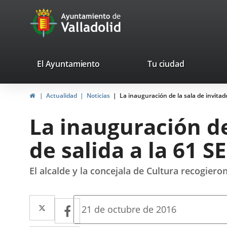
Portal
Saltar al contenido
avaTop
Web
del
Ayuntamiento
valladolid.es
El Ayuntamiento
Tu ciudad
de
Inicio
Actualidad
Noticias
La inauguración de la sala de invitad
Valladolid
La inauguración de 
de salida a la 61 
El alcalde y la concejala de Cultura recogiero
Twitter
Enlace
Facebook
Enlace
Fecha
21 de octubre de 2016
de
a
a