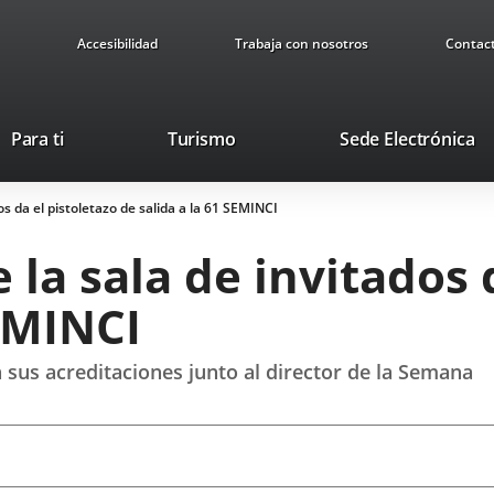
Accesibilidad
Trabaja con nosotros
Contac
Este
En
Para ti
Turismo
Sede Electrónica
enlace
a
se
u
os da el pistoletazo de salida a la 61 SEMINCI
abrirá
ap
en
ex
la sala de invitados 
una
ventana
SEMINCI
nueva.
n sus acreditaciones junto al director de la Semana