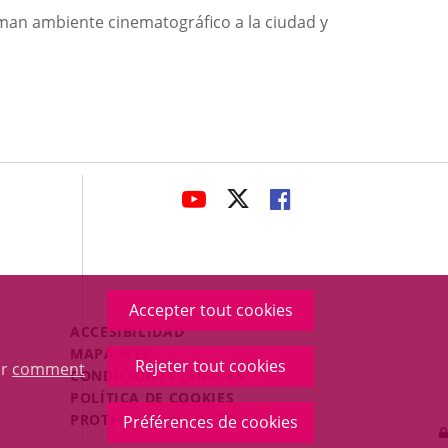
 suman ambiente cinematográfico a la ciudad y
avaHeaderSocial
ENLACE
ENLACE
ENLACE
A
A
A
UNA
UNA
UNA
APLICACIÓN
APLICACIÓN
APLICACIÓN
EXTERNA.
EXTERNA.
EXTERNA.
Accepter tout cookies
Menú
ACCESIBILIDAD
Legal
MAPA WEB
Rejeter tout cookies
ur
comment
Footer
CONDICIONES LEGALES
POLÍTICA DE COOKIES
PROTECCIÓN DE DATOS
Préférences de cookies