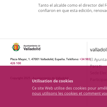
Tanto el alcalde como el director del 
confiaron en que esta edición, renova
valladol
El Ayunt
Plaza Mayor, 1. 47001 Valladolid, España. Teléfono:
+34 983
426 100
Para ti
Sede Elec
Copyright 2025 - Ayuntamiento de Valladolid
Participa
Utilisation de cookies
Ce site Web utilise des cookies pour amél
nous utilisons les cookies et comment v