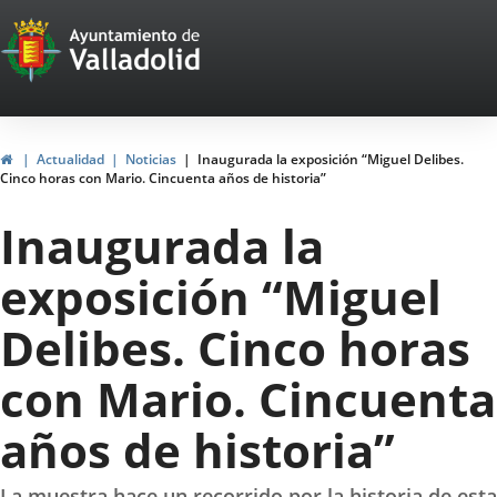
Portal
Saltar al contenido
Web
del
Ayuntamiento
Inicio
Actualidad
Noticias
Inaugurada la exposición “Miguel Delibes.
Cinco horas con Mario. Cincuenta años de historia”
de
Inaugurada la
Valladolid
exposición “Miguel
Delibes. Cinco horas
con Mario. Cincuenta
años de historia”
La muestra hace un recorrido por la historia de esta