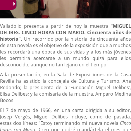
Descripción
Valladolid presenta a partir de hoy la muestra
"MIGUEL
DELIBES.
CINCO HORAS CON MARIO
. Cincuenta años d
historia".
Un recorrido por la historia de cincuenta años
de esta novela es el objetivo de la exposición que a muchos
les recordará una época de sus vidas y a los más jóvenes
les permitirá acercarse a un mundo quizá para ellos
desconocido, aunque no tan lejano en el tiempo.
A la presentación, en la Sala de Exposiciones de la Casa
Revilla ha asistido la concejala de Cultura y Turismo, Ana
Redondo; la presidenta de la ‘Fundación Miguel Delibes’,
Elisa Delibes; y la comisaria de la muestra, Amparo Medina
Bocos
El 7 de mayo de 1966, en una carta dirigida a su editor,
Josep Vergés, Miguel Delibes incluye, como de pasada,
estas dos líneas: "Estoy terminando mi nueva novela
Cinco
horas con Mario
. Creo que podré mandártela el mes qu