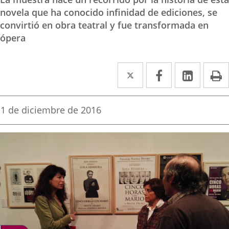
novela que ha conocido infinidad de ediciones, se
convirtió en obra teatral y fue transformada en
ópera
Twitter
Enlace
Facebook
Enlace
Linke
Enlace
I
a
a
a
una
una
una
Fecha
1 de diciembre de 2016
de
aplicación
aplicación
aplica
la
noticia
externa.
externa.
extern