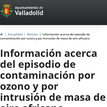
Portal
Saltar al contenido
Web
del
Ayuntamiento
Inicio
Actualidad
Noticias
Información acerca del episodio de
contaminación por ozono y por intrusión de masa de aire africano
de
Información acerca
Valladolid
del episodio de
contaminación por
ozono y por
intrusión de masa de