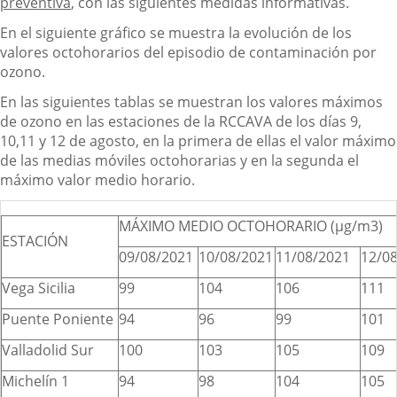
preventiva
, con las siguientes medidas informativas.
En el siguiente gráfico se muestra la evolución de los
valores octohorarios del episodio de contaminación por
ozono.
En las siguientes tablas se muestran los valores máximos
de ozono en las estaciones de la RCCAVA de los días 9,
10,11 y 12 de agosto, en la primera de ellas el valor máximo
de las medias móviles octohorarias y en la segunda el
máximo valor medio horario.
MÁXIMO MEDIO OCTOHORARIO (µg/m3)
ESTACIÓN
09/08/2021
10/08/2021
11/08/2021
12/0
Vega Sicilia
99
104
106
111
Puente Poniente
94
96
99
101
Valladolid Sur
100
103
105
109
Michelín 1
94
98
104
105