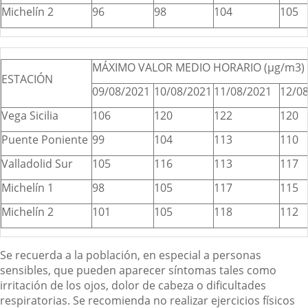
Michelín 2
96
98
104
105
MÁXIMO VALOR MEDIO HORARIO (µg/m3)
ESTACIÓN
09/08/2021
10/08/2021
11/08/2021
12/0
Vega Sicilia
106
120
122
120
Puente Poniente
99
104
113
110
Valladolid Sur
105
116
113
117
Michelín 1
98
105
117
115
Michelín 2
101
105
118
112
Se recuerda a la población, en especial a personas
sensibles, que pueden aparecer síntomas tales como
irritación de los ojos, dolor de cabeza o dificultades
respiratorias. Se recomienda no realizar ejercicios físicos