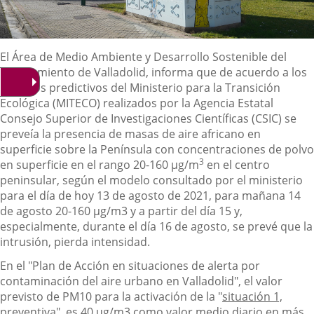
Contenido
El Área de Medio Ambiente y Desarrollo Sostenible del
Ayuntamiento de Valladolid, informa que de acuerdo a los
modelos predictivos del Ministerio para la Transición
Ecológica (MITECO) realizados por la Agencia Estatal
Consejo Superior de Investigaciones Científicas (CSIC) se
preveía la presencia de masas de aire africano en
superficie sobre la Península con concentraciones de polvo
3
en superficie en el rango 20-160 µg/m
en el centro
peninsular, según el modelo consultado por el ministerio
para el día de hoy 13 de agosto de 2021, para mañana 14
de agosto 20-160 µg/m3 y a partir del día 15 y,
especialmente, durante el día 16 de agosto, se prevé que la
intrusión, pierda intensidad.
En el "Plan de Acción en situaciones de alerta por
contaminación del aire urbano en Valladolid", el valor
previsto de PM10 para la activación de la "
situación 1,
preventiva
", es 40 ug/m3 como valor medio diario en más