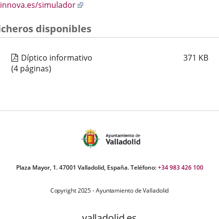
externa.
Enlace
innova.es/simulador
a
una
icheros disponibles
aplicación
externa.
Díptico informativo
371
KB
(4 páginas)
Plaza Mayor, 1. 47001 Valladolid, España. Teléfono:
+34 983 426 100
Copyright 2025 - Ayuntamiento de Valladolid
valladolid.es