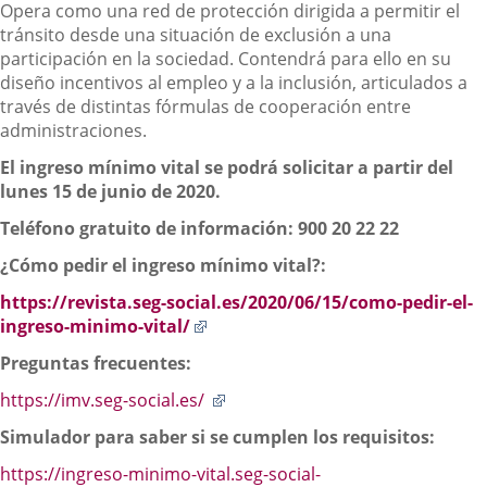
Opera como una red de protección dirigida a permitir el
tránsito desde una situación de exclusión a una
participación en la sociedad. Contendrá para ello en su
diseño incentivos al empleo y a la inclusión, articulados a
través de distintas fórmulas de cooperación entre
administraciones.
El ingreso mínimo vital se podrá solicitar a partir del
lunes 15 de junio de 2020.
Teléfono gratuito de información: 900 20 22 22
¿Cómo pedir el ingreso mínimo vital?:
https://revista.seg-social.es/2020/06/15/como-pedir-el-
Enlace
ingreso-minimo-vital/
a
Preguntas frecuentes:
una
aplicación
Enlace
https://imv.seg-social.es/
externa.
a
Simulador para saber si se cumplen los requisitos:
una
aplicación
https://ingreso-minimo-vital.seg-social-