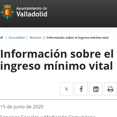
Portal
Saltar al contenido
Web
del
Ayuntamiento
Inicio
Actualidad
Noticias
Información sobre el ingreso mínimo vital
de
Información sobre el
Valladolid
ingreso mínimo vital
Twitter
Enlace
Facebook
Enlace
Linke
Enlace
I
a
a
a
una
una
una
Fecha
15 de junio de 2020
de
aplicación
aplicación
aplica
la
Fuente