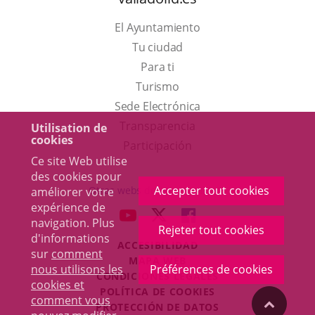
El Ayuntamiento
Tu ciudad
Para ti
Este
Turismo
enlace
Enlace
Sede Electrónica
se
a
Transparencia
Utilisation de
cookies
abrirá
una
Participación
Ce site Web utilise
en
aplicación
des cookies pour
una
externa.
Accepter tout cookies
Otras webs del ayuntamiento
améliorer votre
ventana
expérience de
aderSocial
ENLACE
ENLACE
ENLACE
navigation. Plus
nueva.
Rejeter tout cookies
A
A
A
d'informations
ACCESIBILIDAD
UNA
UNA
UNA
sur
comment
MAPA WEB
APLICACIÓN
APLICACIÓN
APLICACIÓN
nous utilisons les
Préférences de cookies
r
CONDICIONES LEGALES
EXTERNA.
EXTERNA.
EXTERNA.
cookies et
POLÍTICA DE COOKIES
comment vous
"Volver
PROTECCIÓN DE DATOS