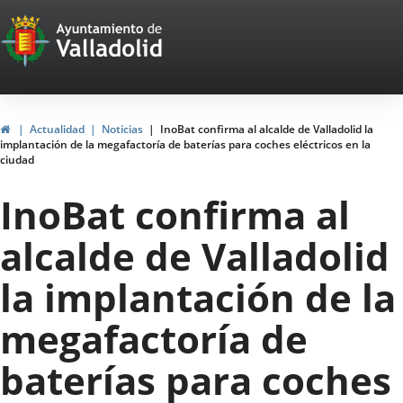
Portal
Saltar al contenido
Web
del
Ayuntamiento
Inicio
Actualidad
Noticias
InoBat confirma al alcalde de Valladolid la
implantación de la megafactoría de baterías para coches eléctricos en la
de
ciudad
Valladolid
InoBat confirma al
alcalde de Valladolid
la implantación de la
megafactoría de
baterías para coches