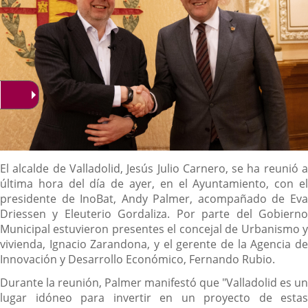
Descripción
El alcalde de Valladolid, Jesús Julio Carnero, se ha reunió a
última hora del día de ayer, en el Ayuntamiento, con el
presidente de InoBat, Andy Palmer, acompañado de Eva
Driessen y Eleuterio Gordaliza. Por parte del Gobierno
Municipal estuvieron presentes el concejal de Urbanismo y
vivienda, Ignacio Zarandona, y el gerente de la Agencia de
Innovación y Desarrollo Económico, Fernando Rubio.
Durante la reunión, Palmer manifestó que "Valladolid es un
lugar idóneo para invertir en un proyecto de estas