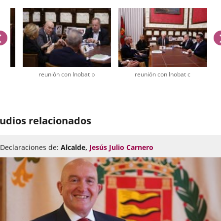
anterior
reunión con Inobat b
reunión con Inobat c
úmero
e
udios relacionados
apositivas:
Declaraciones de:
Alcalde,
Jesús Julio Carnero