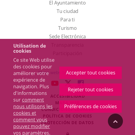
El Ayuntamiento
Tu ciudad
Para ti
Este
Turismo
enlace
Enlace
Sede Electrónica
se
a
Transparencia
Utilisation de
cookies
abrirá
una
Participación
Ce site Web utilise
en
aplicación
des cookies pour
una
externa.
Accepter tout cookies
Otras webs del ayuntamiento
améliorer votre
ventana
expérience de
aderSocial
ENLACE
ENLACE
ENLACE
navigation. Plus
nueva.
Rejeter tout cookies
A
A
A
d'informations
ACCESIBILIDAD
UNA
UNA
UNA
sur
comment
MAPA WEB
APLICACIÓN
APLICACIÓN
APLICACIÓN
nous utilisons les
Préférences de cookies
r
CONDICIONES LEGALES
EXTERNA.
EXTERNA.
EXTERNA.
cookies et
POLÍTICA DE COOKIES
comment vous
"Volver
PROTECCIÓN DE DATOS
pouvez modifier
Toggl
vos paramètres
.
Iniciar
navig