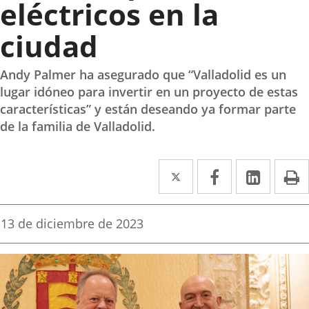
eléctricos en la
ciudad
Andy Palmer ha asegurado que “Valladolid es un
lugar idóneo para invertir en un proyecto de estas
características” y están deseando ya formar parte
de la familia de Valladolid.
Twitter
Enlace
Facebook
Enlace
Linke
Enlace
I
a
a
a
una
una
una
Fecha
13 de diciembre de 2023
de
aplicación
aplicación
aplica
la
noticia
externa.
externa.
extern