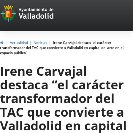
Portal
Saltar al contenido
Web
del
Ayuntamiento
Inicio
Actualidad
Noticias
Irene Carvajal destaca “el carácter
transformador del TAC que convierte a Valladolid en capital del arte en el
de
espacio público”
Valladolid
Irene Carvajal
destaca “el carácter
transformador del
TAC que convierte a
Valladolid en capital