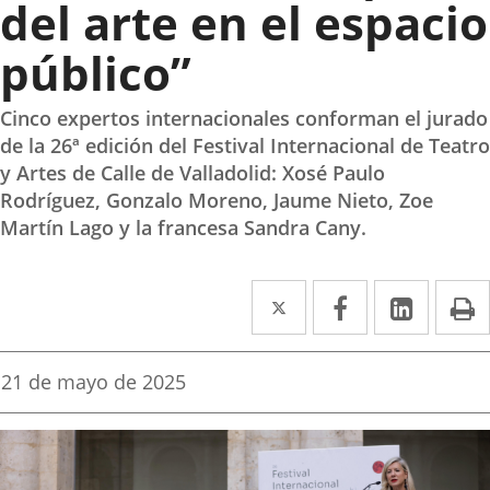
del arte en el espacio
público”
Cinco expertos internacionales conforman el jurado
de la 26ª edición del Festival Internacional de Teatro
y Artes de Calle de Valladolid: Xosé Paulo
Rodríguez, Gonzalo Moreno, Jaume Nieto, Zoe
Martín Lago y la francesa Sandra Cany.
Twitter
Enlace
Facebook
Enlace
Linke
Enlace
I
a
a
a
una
una
una
Fecha
21 de mayo de 2025
de
aplicación
aplicación
aplica
la
noticia
externa.
externa.
extern