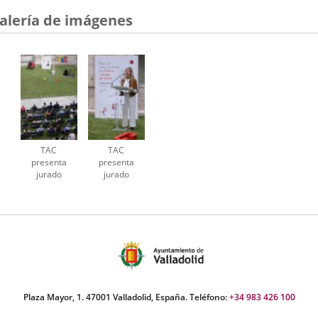
a
una
alería de imágenes
aplicación
externa.
TAC
TAC
presenta
presenta
jurado
jurado
edición
edición
Plaza Mayor, 1. 47001 Valladolid, España. Teléfono:
+34 983 426 100