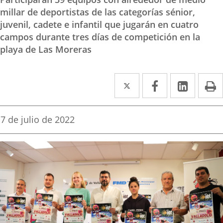
millar de deportistas de las categorías sénior,
juvenil, cadete e infantil que jugarán en cuatro
campos durante tres días de competición en la
playa de Las Moreras
Twitter
Enlace
Facebook
Enlace
Linke
Enlace
I
a
a
a
una
una
una
Fecha
7 de julio de 2022
de
aplicación
aplicación
aplica
la
noticia
externa.
externa.
extern