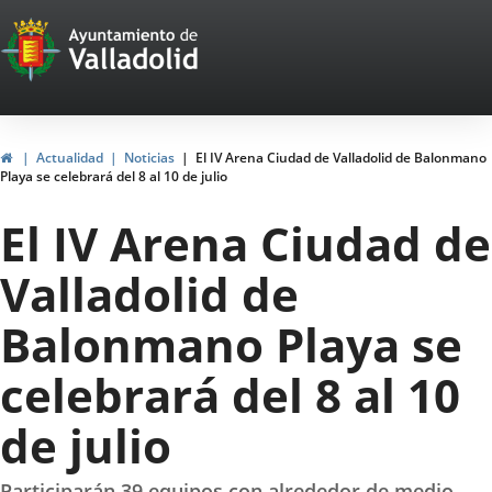
Portal
Saltar al contenido
Web
del
Ayuntamiento
Inicio
Actualidad
Noticias
El IV Arena Ciudad de Valladolid de Balonmano
Playa se celebrará del 8 al 10 de julio
de
El IV Arena Ciudad de
Valladolid
Valladolid de
Balonmano Playa se
celebrará del 8 al 10
de julio
Participarán 39 equipos con alrededor de medio