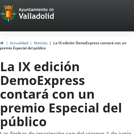
Portal
Saltar al contenido
Web
del
Ayuntamiento
Inicio
Actualidad
Noticias
La IX edición DemoExpress contará con un
premio Especial del público
de
La IX edición
Valladolid
DemoExpress
contará con un
premio Especial del
público
Las fechas de inscripción son del viernes 1 de junio