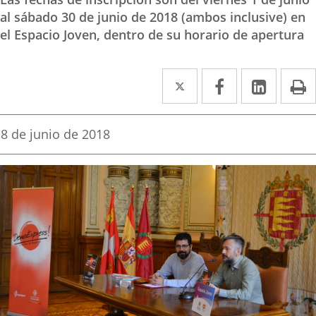
al sábado 30 de junio de 2018 (ambos inclusive) en
el Espacio Joven, dentro de su horario de apertura
Twitter
Enlace
Facebook
Enlace
Linke
Enlace
I
a
a
a
una
una
una
Fecha
8 de junio de 2018
de
aplicación
aplicación
aplica
la
noticia
externa.
externa.
extern