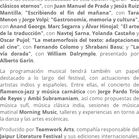
clásicos eternos"
, con
Juan Manuel de Prada
y
Jesús Rui
Mantilla
;
"Escribiendo el fin del mañana"
, con
Tar
Menon
y
Jorge Volpi
;
"Gastronomía, memoria y cultura"
,
con
Anand George
,
Marc Segarra
y
Álvar Hinojal
;
"El art
de la traducción"
, con
Navtej Sarna
,
Yolanda Castaño
y
Oscar Pujol
;
"La metamorfosis del texto: adaptaciones
al cine"
, con
Fernando Colomo
y
Shrabani Basu
; y
"L
vía dorada"
, con
William Dalrymple
, presentado po
Alberto Garín
.
La programación musical tendrá también un papel
destacado a lo largo del festival, con actuaciones de
artistas indios y españoles. Entre ellas, el concierto de
flamenco-jazz y música carnática
con
Jorge Pardo Trí
de Reyes
y
Ambi Subramaniam
, así como propuestas de
música sufí, música clásica india, sesiones de música
matinal
Morning Music
, talleres y experiencias en torno a
la danza y las artes escénicas.
Producido por
Teamwork Arts
, compañía responsable de
Jaipur Literature Festival
y sus ediciones internacionales,