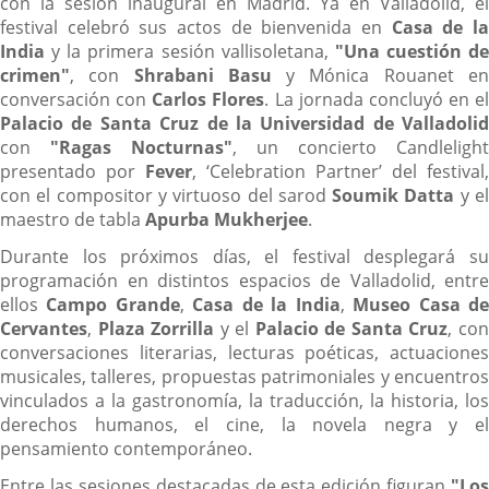
con la sesión inaugural en Madrid. Ya en Valladolid, el
festival celebró sus actos de bienvenida en
Casa de l
India
y la primera sesión vallisoletana,
"Una cuestión de
crimen"
, con
Shrabani Basu
y Mónica Rouanet e
conversación con
Carlos Flores
. La jornada concluyó en el
Palacio de Santa Cruz de la Universidad de Valladolid
con
"Ragas Nocturnas"
, un concierto Candlelight
presentado por
Fever
, ‘Celebration Partner’ del festival,
con el compositor y virtuoso del sarod
Soumik Datta
y e
maestro de tabla
Apurba Mukherjee
.
Durante los próximos días, el festival desplegará su
programación en distintos espacios de Valladolid, entre
ellos
Campo Grande
,
Casa de la India
,
Museo Casa d
Cervantes
,
Plaza Zorrilla
y el
Palacio de Santa Cruz
, co
conversaciones literarias, lecturas poéticas, actuaciones
musicales, talleres, propuestas patrimoniales y encuentros
vinculados a la gastronomía, la traducción, la historia, los
derechos humanos, el cine, la novela negra y el
pensamiento contemporáneo.
Entre las sesiones destacadas de esta edición figuran
"Los