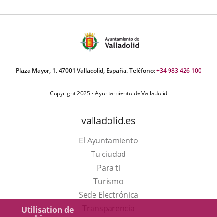
e
apositivas:
Plaza Mayor, 1. 47001 Valladolid, España. Teléfono:
+34 983 426 100
Copyright 2025 - Ayuntamiento de Valladolid
valladolid.es
El Ayuntamiento
Tu ciudad
Para ti
Este
Turismo
enlace
Enlace
Sede Electrónica
se
a
Transparencia
Utilisation de