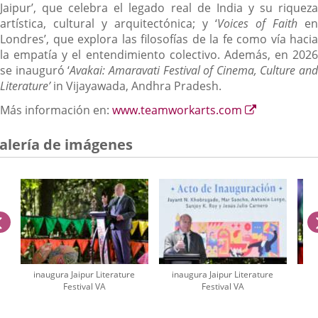
Jaipur’, que celebra el legado real de India y su riqueza
artística, cultural y arquitectónica; y ‘
Voices of Faith
en
Londres’, que explora las filosofías de la fe como vía hacia
la empatía y el entendimiento colectivo. Además, en 2026
se inauguró ‘
Avakai: Amaravati Festival of Cinema, Culture and
Literature’
in Vijayawada, Andhra Pradesh.
Enlace
Más información en:
www.teamworkarts.com
a
una
alería de imágenes
aplicación
externa.
anterior
inaugura Jaipur Literature
inaugura Jaipur Literature
in
Festival VA
Festival VA
úmero