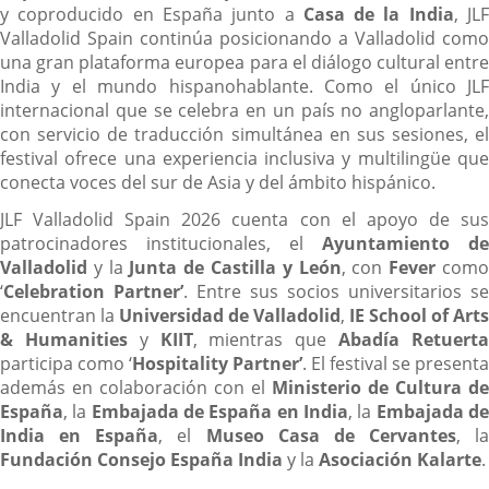
y coproducido en España junto a
Casa de la India
, JL
Valladolid Spain continúa posicionando a Valladolid como
una gran plataforma europea para el diálogo cultural entre
India y el mundo hispanohablante. Como el único JLF
internacional que se celebra en un país no angloparlante,
con servicio de traducción simultánea en sus sesiones, el
festival ofrece una experiencia inclusiva y multilingüe que
conecta voces del sur de Asia y del ámbito hispánico.
JLF Valladolid Spain 2026 cuenta con el apoyo de sus
patrocinadores institucionales, el
Ayuntamiento de
Valladolid
y la
Junta de Castilla y León
, con
Fever
com
‘
Celebration Partner’
. Entre sus socios universitarios se
encuentran la
Universidad de Valladolid
,
IE School of Arts
& Humanities
y
KIIT
, mientras que
Abadía Retuert
participa como ‘
Hospitality Partner’
. El festival se presenta
además en colaboración con el
Ministerio de Cultura de
España
, la
Embajada de España en India
, la
Embajada d
India en España
, el
Museo Casa de Cervantes
, la
Fundación Consejo España India
y la
Asociación Kalarte
.