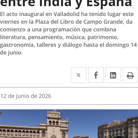
entre India y España
El acto inaugural en Valladolid ha tenido lugar este
viernes en la Plaza del Libro de Campo Grande, da
comienzo a una programación que combina
literatura, pensamiento, música, patrimonio,
gastronomía, talleres y diálogo hasta el domingo 14
de junio.
Twitter
Enlace
Facebook
Enlace
Linke
Enlace
I
a
a
a
una
una
una
Fecha
12 de junio de 2026
de
aplicación
aplicación
aplica
la
noticia
externa.
externa.
extern