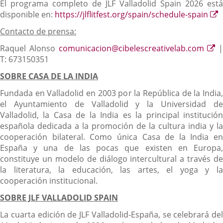
El programa completo de JLF Valladolid Spain 2026 está
E
disponible en:
https://jlflitfest.org/spain/schedule-spain
a
Contacto de prensa:
u
a
En
Raquel Alonso
comunicacion@cibelescreativelab.com
|
e
a
T: 673150351
u
SOBRE CASA DE LA INDIA
ap
ex
Fundada en Valladolid en 2003 por la República de la India,
el Ayuntamiento de Valladolid y la Universidad de
Valladolid, la Casa de la India es la principal institución
española dedicada a la promoción de la cultura india y la
cooperación bilateral. Como única Casa de la India en
España y una de las pocas que existen en Europa,
constituye un modelo de diálogo intercultural a través de
la literatura, la educación, las artes, el yoga y la
cooperación institucional.
SOBRE JLF VALLADOLID SPAIN
La cuarta edición de JLF Valladolid-España, se celebrará del