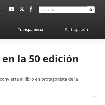
avaHeaderSocial
Enlace
Enlace
Enlace
Recherche
to
Recherch
a
a
a
una
una
una
aplicación
aplicación
aplicación
lace
Transparencia
Participación
externa.
externa.
externa.
na
licación
terna.
 en la 50 edición
onvierta al libro en protagonista de la