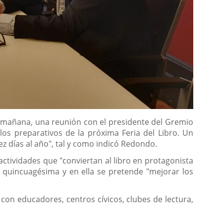
a mañana, una reunión con el presidente del Gremio
los preparativos de la próxima Feria del Libro. Un
ez días al año", tal y como indicó Redondo.
 actividades que "conviertan al libro en protagonista
a quincuagésima y en ella se pretende "mejorar los
 con educadores, centros cívicos, clubes de lectura,