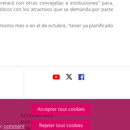
etará con otras concejalías e instituciones" para,
licos con los atractivos que se demanda por parte
mismo mes o en el de octubre, "tener ya planificado
avaHeaderSocial
ENLACE
ENLACE
ENLACE
A
A
A
UNA
UNA
UNA
APLICACIÓN
APLICACIÓN
APLICACIÓN
EXTERNA.
EXTERNA.
EXTERNA.
Accepter tout cookies
Menú
ACCESIBILIDAD
Legal
MAPA WEB
Rejeter tout cookies
ur
comment
Footer
CONDICIONES LEGALES