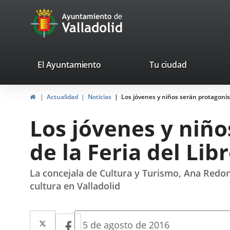
Portal
Saltar al contenido
avaTop
Web
del
Ayuntamiento
valladolid.es
El Ayuntamiento
Tu ciudad
de
Inicio
Actualidad
Noticias
Los jóvenes y niños serán protagonista
Valladolid
Los jóvenes y niño
de la Feria del Lib
La concejala de Cultura y Turismo, Ana Redond
cultura en Valladolid
Twitter
Enlace
Facebook
Enlace
Fecha
5 de agosto de 2016