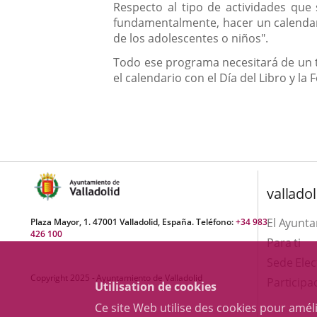
Respecto al tipo de actividades que 
fundamentalmente, hacer un calendar
de los adolescentes o niños".
Todo ese programa necesitará de un tr
el calendario con el Día del Libro y la
valladol
El Ayunt
Plaza Mayor, 1. 47001 Valladolid, España. Teléfono:
+34 983
426 100
Para ti
Sede Elec
Copyright 2025 - Ayuntamiento de Valladolid
Participa
Utilisation de cookies
Ce site Web utilise des cookies pour amél