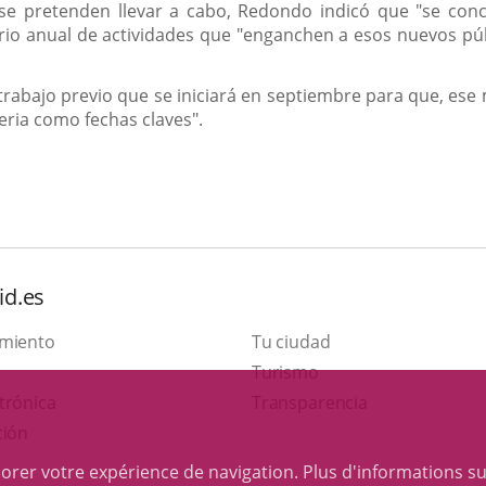
se pretenden llevar a cabo, Redondo indicó que "se concr
io anual de actividades que "enganchen a esos nuevos púb
abajo previo que se iniciará en septiembre para que, ese 
 Feria como fechas claves".
id.es
amiento
Tu ciudad
Este
Turismo
Enlace
enlace
trónica
Transparencia
a
se
ción
una
abrirá
iorer votre expérience de navigation. Plus d'informations s