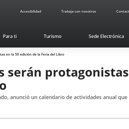
Accesibilidad
Trabaja con nosotros
Contac
Este
En
Para ti
Turismo
Sede Electrónica
enlace
a
se
u
s en la 50 edición de la Feria del Libro
abrirá
ap
en
ex
s serán protagonistas
una
ventana
ro
nueva.
o, anunció un calendario de actividades anual que c