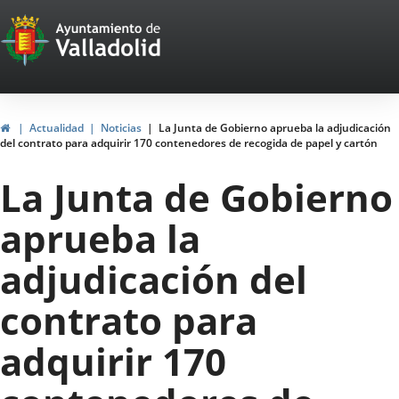
Portal
Saltar al contenido
Web
del
Ayuntamiento
Inicio
Actualidad
Noticias
La Junta de Gobierno aprueba la adjudicación
del contrato para adquirir 170 contenedores de recogida de papel y cartón
de
La Junta de Gobierno
Valladolid
aprueba la
adjudicación del
contrato para
adquirir 170