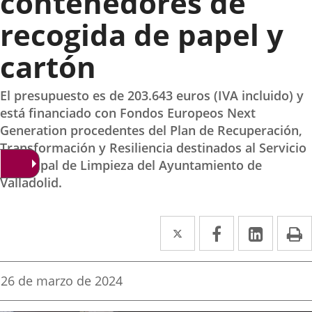
contenedores de
recogida de papel y
cartón
El presupuesto es de 203.643 euros (IVA incluido) y
está financiado con Fondos Europeos Next
Generation procedentes del Plan de Recuperación,
Transformación y Resiliencia destinados al Servicio
Municipal de Limpieza del Ayuntamiento de
Valladolid.
Twitter
Enlace
Facebook
Enlace
Linke
Enlace
I
a
a
a
una
una
una
Fecha
26 de marzo de 2024
de
aplicación
aplicación
aplica
la