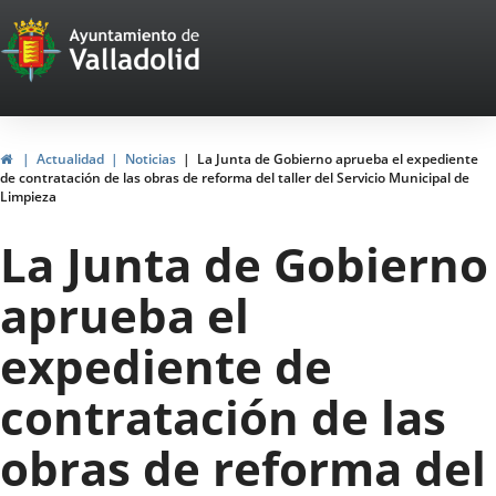
Portal
Saltar al contenido
Web
del
Ayuntamiento
Inicio
Actualidad
Noticias
La Junta de Gobierno aprueba el expediente
de contratación de las obras de reforma del taller del Servicio Municipal de
de
Limpieza
Valladolid
La Junta de Gobierno
aprueba el
expediente de
contratación de las
obras de reforma del