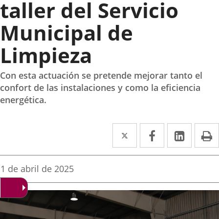
taller del Servicio
Municipal de
Limpieza
Con esta actuación se pretende mejorar tanto el
confort de las instalaciones y como la eficiencia
energética.
Twitter
Enlace
Facebook
Enlace
Linke
Enlace
I
a
a
a
una
una
una
Fecha
1 de abril de 2025
de
aplicación
aplicación
aplica
la
noticia
externa.
externa.
extern