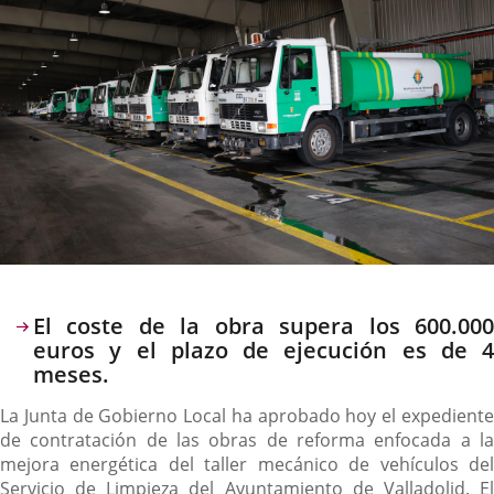
Descripción
El coste de la obra supera los 600.000
euros y el plazo de ejecución es de 4
meses.
La Junta de Gobierno Local ha aprobado hoy el expediente
de contratación de las obras de reforma enfocada a la
mejora energética del taller mecánico de vehículos del
Servicio de Limpieza del Ayuntamiento de Valladolid. El