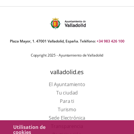
Plaza Mayor, 1. 47001 Valladolid, España. Teléfono:
+34 983 426 100
Copyright 2025 - Ayuntamiento de Valladolid
valladolid.es
El Ayuntamiento
Tu ciudad
Para ti
Este
Turismo
enlace
Enlace
Sede Electrónica
se
a
Transparencia
Utilisation de
cookies