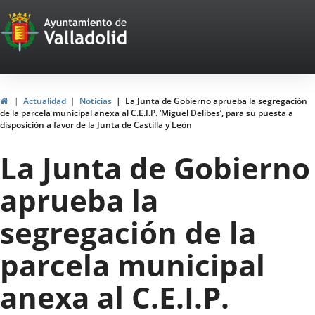
Portal
Saltar al contenido
Web
del
Ayuntamiento
Inicio
Actualidad
Noticias
La Junta de Gobierno aprueba la segregación
de la parcela municipal anexa al C.E.I.P. ‘Miguel Delibes’, para su puesta a
de
disposición a favor de la Junta de Castilla y León
Valladolid
La Junta de Gobierno
aprueba la
segregación de la
parcela municipal
anexa al C.E.I.P.