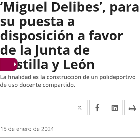
‘Miguel Delibes’, para
su puesta a
disposición a favor
de la Junta de
Castilla y León
La finalidad es la construcción de un polideportivo
de uso docente compartido.
Twitter
Enlace
Facebook
Enlace
Linke
Enlace
I
a
a
a
una
una
una
Fecha
15 de enero de 2024
de
aplicación
aplicación
aplica
la